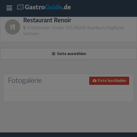
T
Restaurant Renoir
o
Schönheider Straße 235,08209 Auerbach/Vogtland,
Sachsen
g
Seite auswählen
g
l
Fotogalerie
Foto hochladen
e
n
a