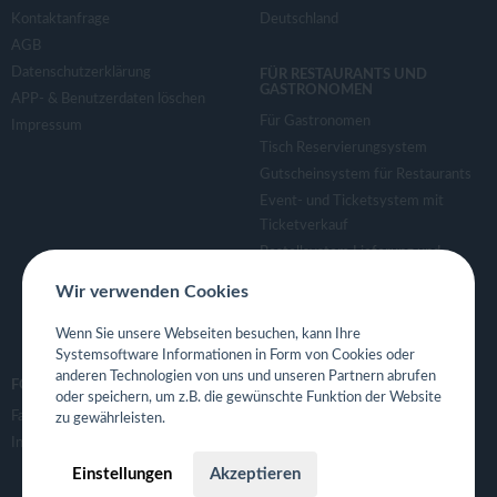
Kontaktanfrage
Deutschland
AGB
Datenschutzerklärung
FÜR RESTAURANTS UND
GASTRONOMEN
APP- & Benutzerdaten löschen
Für Gastronomen
Impressum
Tisch Reservierungsystem
Gutscheinsystem für Restaurants
Event- und Ticketsystem mit
Ticketverkauf
Bestellsystem Lieferung und
TakeAway
Wir verwenden Cookies
Webseiten für Restaurant
Eigene App für Restaurant
Wenn Sie unsere Webseiten besuchen, kann Ihre
Systemsoftware Informationen in Form von Cookies oder
anderen Technologien von uns und unseren Partnern abrufen
FOLGE UNS
oder speichern, um z.B. die gewünschte Funktion der Website
Facebook
zu gewährleisten.
Instagram
Einstellungen
Akzeptieren