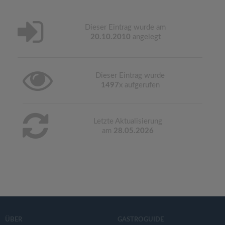
Dieser Eintrag wurde am
20.10.2010
angelegt
Dieser Eintrag wurde
1497
x aufgerufen
Letzte Aktualisierung
am
28.05.2026
ÜBER
GASTROGUIDE