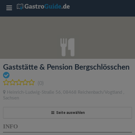
T
o
g
g
Gaststätte & Pension Bergschlösschen
l
(0)
e
Heinrich-Ludwig-Straße 56
,
08468
Reichenbach/Vogtland
,
Sachsen
n
Seite auswählen
a
INFO