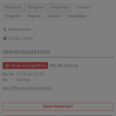
v
Restaurant
Biergarten
Partyservice
Deutsch
i
Bürgerlich
Regional
Saisonal
Spezialitäten
g
Route planen
03765 13294
a
ÖFFNUNGSZEITEN
t
Heute nicht geöffnet
Mo-Mi:
Ruhetag
i
Do-Sa:
17:00 bis 21:00
So:
Ruhetag
o
Alle Öffnungszeiten ansehen
n
Daten fehlerhaft?