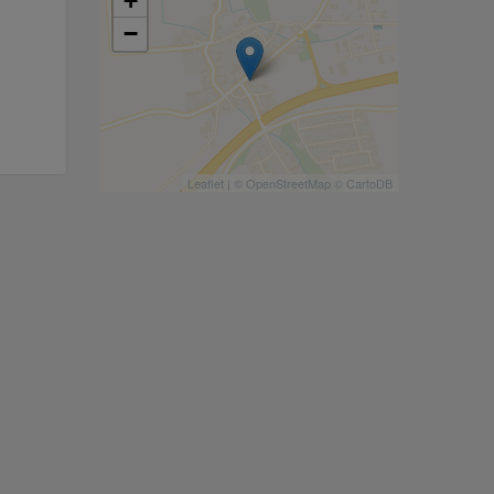
+
−
Leaflet
| ©
OpenStreetMap
©
CartoDB