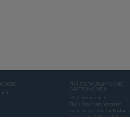
OGUIDE
FÜR RESTAURANTS UND
GASTRONOMEN
land
Für Gastronomen
Tisch Reservierungsystem
Gutscheinsystem für Restaur
Event- und Ticketsystem mit
Ticketverkauf
Bestellsystem Lieferung und