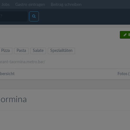
Jobs
Gastro eintragen
Beitrag schreiben
B
Pizza
Pasta
Salate
Spezialitäten
rant-taormina.metro.bar/
bersicht
Fotos (
aormina