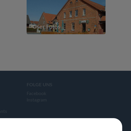
User Fotos
FOLGE UNS
Facebook
Instagram
ants