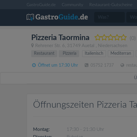
GastroGuide.de
Community
Restaurant-Gutscheine
Pizzeria Taormina
(0)
Rehrener Str. 6
,
31749
Auetal
,
Niedersachsen
Restaurant
Pizzeria
Italienisch
Mediterran
Öffnet um 17:30 Uhr
05752 1737
restau
Ü
Öffnungszeiten Pizzeria T
Montag:
17:30 - 21:30 Uhr