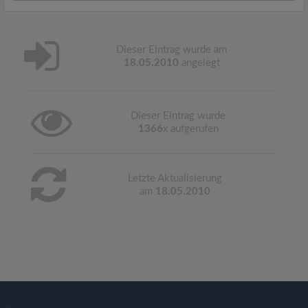
Dieser Eintrag wurde am
18.05.2010
angelegt
Dieser Eintrag wurde
1366
x aufgerufen
Letzte Aktualisierung
am
18.05.2010