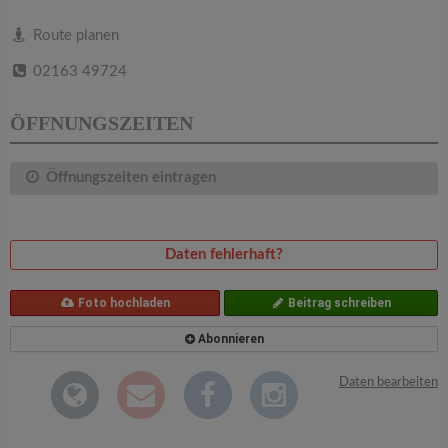
v
Route planen
i
02163 49724
g
ÖFFNUNGSZEITEN
a
Öffnungszeiten eintragen
t
Daten fehlerhaft?
i
Foto hochladen
Beitrag schreiben
o
Abonnieren
n
Daten bearbeiten