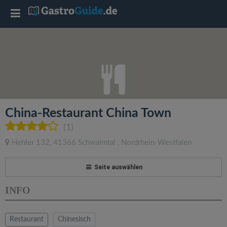
T
o
g
g
China-Restaurant China Town
l
(1)
Hehler 132
,
41366
Schwalmtal
,
Nordrhein-Westfalen
e
Seite auswählen
n
INFO
a
Restaurant
Chinesisch