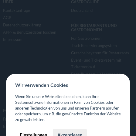
ÜBER
GASTROGUIDE
Kontaktanfrage
Deutschland
AGB
Datenschutzerklärung
FÜR RESTAURANTS UND
GASTRONOMEN
APP- & Benutzerdaten löschen
Für Gastronomen
Impressum
Tisch Reservierungsystem
Gutscheinsystem für Restaurants
Event- und Ticketsystem mit
Ticketverkauf
Bestellsystem Lieferung und
TakeAway
Wir verwenden Cookies
Webseiten für Restaurant
Eigene App für Restaurant
Wenn Sie unsere Webseiten besuchen, kann Ihre
Systemsoftware Informationen in Form von Cookies oder
anderen Technologien von uns und unseren Partnern abrufen
FOLGE UNS
oder speichern, um z.B. die gewünschte Funktion der Website
Facebook
zu gewährleisten.
Instagram
Einstellungen
Akzeptieren