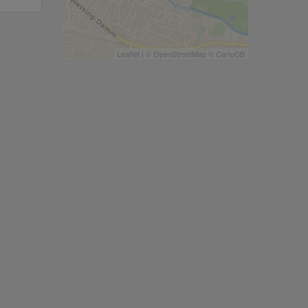
Leaflet
| ©
OpenStreetMap
©
CartoDB