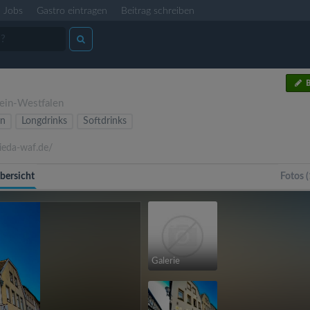
Jobs
Gastro eintragen
Beitrag schreiben
B
ein-Westfalen
en
Longdrinks
Softdrinks
ieda-waf.de/
bersicht
Fotos (
Galerie