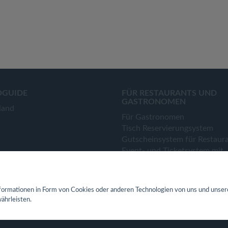
OGUIDE
FÜR RESTAURANTS UND
GASTRONOMEN
land
Für Gastronomen
Tisch Reservierungsystem
Gutscheinsystem für Restaur
Event- und Ticketsystem mit
Ticketverkauf
Bestellsystem Lieferung und
TakeAway
ormationen in Form von Cookies oder anderen Technologien von uns und unser
Webseiten für Restaurant
ährleisten.
Eigene App für Restaurant