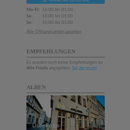
Öffnet um 16:00 Uhr
Mo-Fr:
16:00 bis 01:00
Sa:
14:00 bis 01:00
So:
16:00 bis 01:00
Alle Öffnungszeiten ansehen
EMPFEHLUNGEN
Es wurden noch keine Empfehlungen zu
Alte Frieda
abgegeben.
Sei der erste!
ALBEN
User Fotos