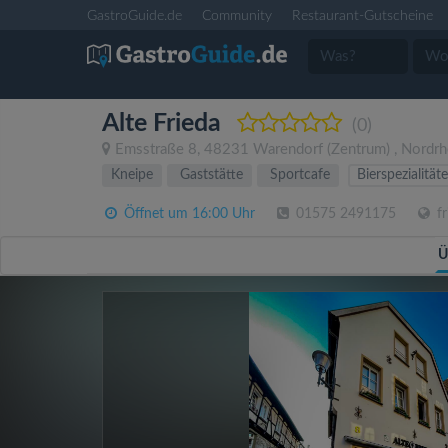
GastroGuide.de
Community
Restaurant-Gutscheine
Alte Frieda
(0)
Emsstraße 8
,
48231
Warendorf
(Zentrum)
,
Nordrh
Kneipe
Gaststätte
Sportcafe
Bierspezialität
Öffnet um 16:00 Uhr
01575 2491175
fr
Ü