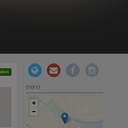
eiben
INFO
+
−