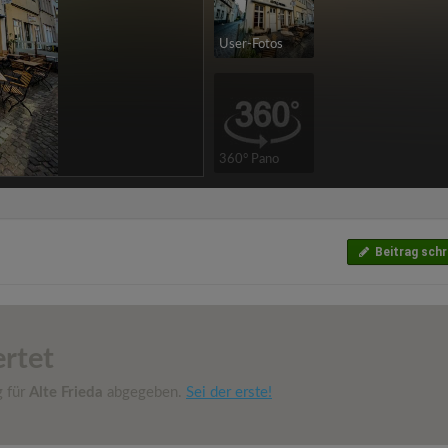
User-Fotos
360° Pano
Beitrag schr
rtet
g für
Alte Frieda
abgegeben.
Sei der erste!