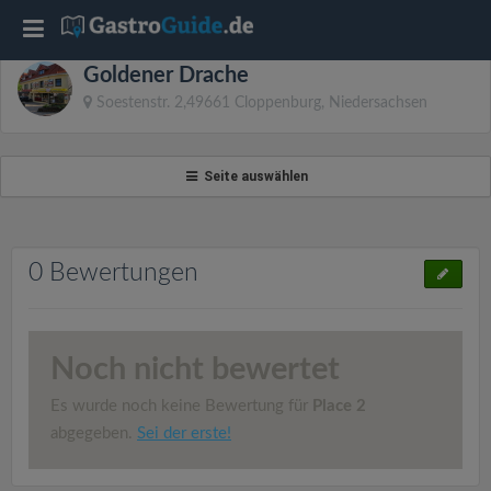
T
Goldener Drache
o
Soestenstr. 2,49661 Cloppenburg, Niedersachsen
g
Seite auswählen
g
l
0 Bewertungen
e
Noch nicht bewertet
n
Es wurde noch keine Bewertung für
Place 2
a
abgegeben.
Sei der erste!