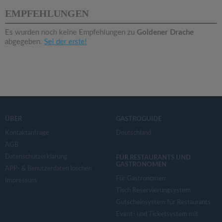
v
EMPFEHLUNGEN
i
Es wurden noch keine Empfehlungen zu
Goldener Drache
abgegeben.
Sei der erste!
g
a
t
ÜBER
GASTROGUIDE
i
Kontaktanfrage
Deutschland
AGB
Datenschutzerklärung
o
FÜR RESTAURANTS UND
GASTRONOMEN
APP- & Benutzerdaten löschen
Für Gastronomen
Impressum
n
Tisch Reservierungsystem
Gutscheinsystem für Restaurants
Event- und Ticketsystem mit