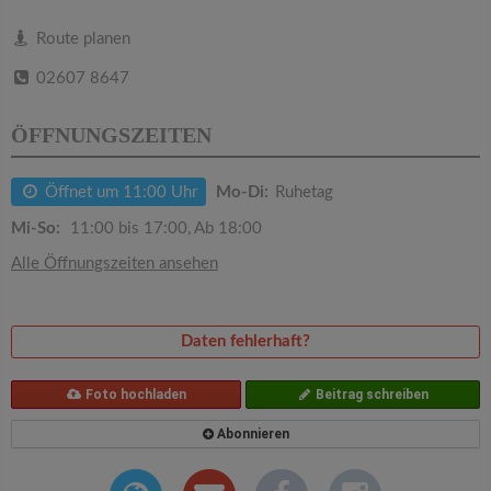
v
Route planen
i
02607 8647
g
ÖFFNUNGSZEITEN
a
Öffnet um 11:00 Uhr
Mo-Di:
Ruhetag
Mi-So:
11:00 bis 17:00, Ab 18:00
t
Alle Öffnungszeiten ansehen
i
Daten fehlerhaft?
o
Foto hochladen
Beitrag schreiben
n
Abonnieren