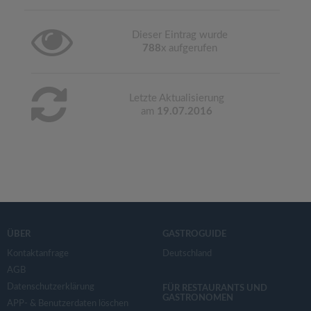
Dieser Eintrag wurde
788
x aufgerufen
Letzte Aktualisierung
am
19.07.2016
ÜBER
GASTROGUIDE
Kontaktanfrage
Deutschland
AGB
Datenschutzerklärung
FÜR RESTAURANTS UND
GASTRONOMEN
APP- & Benutzerdaten löschen