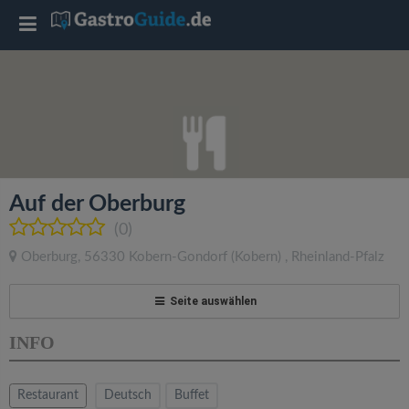
T
o
g
g
Auf der Oberburg
l
(0)
Oberburg
,
56330
Kobern-Gondorf
(Kobern)
,
Rheinland-Pfalz
e
Seite auswählen
n
INFO
a
Restaurant
Deutsch
Buffet