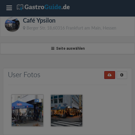
T
Café Ypsilon
o
Berger Str. 18,60316 Frankfurt am Main, Hessen
g
Seite auswählen
g
l
User Fotos
e
n
a