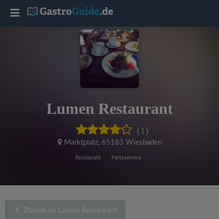
T
o
g
g
Lumen Restaurant
l
(1)
e
Marktplatz
,
65183 Wiesbaden
Restaurant
Partyservice
n
a
Zurück zu Lumen Restaurant