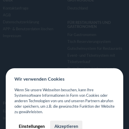
ÜBER
GASTROGUIDE
Kontaktanfrage
Deutschland
AGB
Datenschutzerklärung
FÜR RESTAURANTS UND
GASTRONOMEN
APP- & Benutzerdaten löschen
Für Gastronomen
Impressum
Tisch Reservierungsystem
Gutscheinsystem für Restaurants
Event- und Ticketsystem mit
Ticketverkauf
Bestellsystem Lieferung und
TakeAway
Wir verwenden Cookies
Webseiten für Restaurant
Eigene App für Restaurant
Wenn Sie unsere Webseiten besuchen, kann Ihre
Systemsoftware Informationen in Form von Cookies oder
anderen Technologien von uns und unseren Partnern abrufen
FOLGE UNS
oder speichern, um z.B. die gewünschte Funktion der Website
Facebook
zu gewährleisten.
Instagram
Einstellungen
Akzeptieren