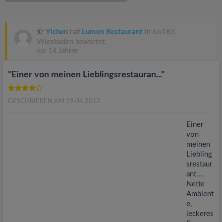
v
i
Yichen
hat
Lumen Restaurant
in 65183
Wiesbaden bewertet.
vor 14 Jahren
g
"Einer von meinen Lieblingsrestauran..."
a
GESCHRIEBEN AM 19.04.2012
t
Einer
i
von
meinen
Liebling
o
srestaur
ant....
n
Nette
Ambient
e,
leckeres