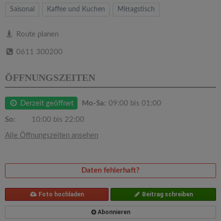
v
Saisonal
Kaffee und Kuchen
Mittagstisch
i
Route planen
0611 300200
g
ÖFFNUNGSZEITEN
a
Derzeit geöffnet
Mo-Sa:
09:00 bis 01:00
t
So:
10:00 bis 22:00
i
Alle Öffnungszeiten ansehen
o
Daten fehlerhaft?
n
Foto hochladen
Beitrag schreiben
Abonnieren