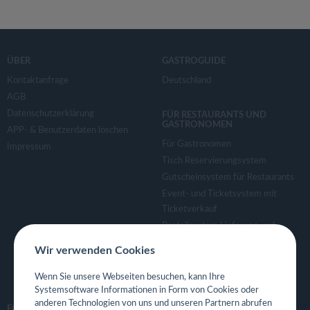
ÜBER
GASTROGUIDE
Kontaktanfrage
Deutschland
AGB
Datenschutzerklärung
FÜR RESTAURANTS UND
GASTRONOMEN
APP- & Benutzerdaten löschen
Für Gastronomen
Impressum
Tisch Reservierungsystem
Gutscheinsystem für Restaurants
Event- und Ticketsystem mit
Ticketverkauf
Bestellsystem Lieferung und
TakeAway
Wir verwenden Cookies
Webseiten für Restaurant
Eigene App für Restaurant
Wenn Sie unsere Webseiten besuchen, kann Ihre
Systemsoftware Informationen in Form von Cookies oder
anderen Technologien von uns und unseren Partnern abrufen
FOLGE UNS