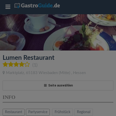
T
o
g
g
Lumen Restaurant
l
(1)
Marktplatz
,
65183
Wiesbaden
(Mitte)
,
Hessen
e
Seite auswählen
n
INFO
a
Restaurant
Partyservice
Frühstück
Regional