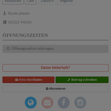
v
Restaurant
Cafe
Deutsch
Regional
i
Route planen
06322 94050
g
ÖFFNUNGSZEITEN
a
Öffnungszeiten eintragen
t
i
Daten fehlerhaft?
o
Foto hochladen
Beitrag schreiben
Abonnieren
n