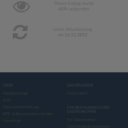
Dieser Eintrag wurde
629
x aufgerufen
Letzte Aktualisierung
am
13.11.2012
ÜBER
GASTROGUIDE
Kontaktanfrage
Deutschland
AGB
Datenschutzerklärung
FÜR RESTAURANTS UND
GASTRONOMEN
APP- & Benutzerdaten löschen
Für Gastronomen
Impressum
Tisch Reservierungsystem