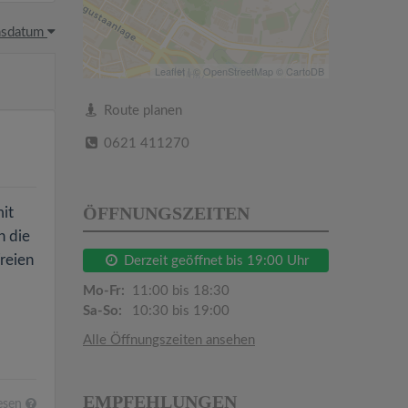
hsdatum
Leaflet
| ©
OpenStreetMap
©
CartoDB
Route planen
0621 411270
ÖFFNUNGSZEITEN
it
h die
reien
Derzeit geöffnet bis 19:00 Uhr
Mo-Fr:
11:00 bis 18:30
Sa-So:
10:30 bis 19:00
Alle Öffnungszeiten ansehen
EMPFEHLUNGEN
esen