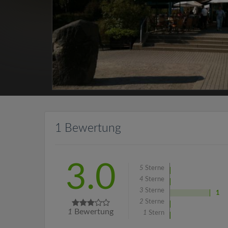
1 Bewertung
3.0
5
Sterne
4
Sterne
3
Sterne
1
2
Sterne
1
Bewertung
1
Stern