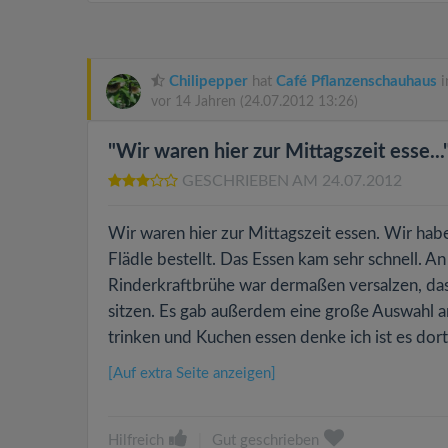
Chilipepper
hat
Café Pflanzenschauhaus
i
vor 14 Jahren
(24.07.2012 13:26)
"Wir waren hier zur Mittagszeit esse...
GESCHRIEBEN AM 24.07.2012
Wir waren hier zur Mittagszeit essen. Wir ha
Flädle bestellt. Das Essen kam sehr schnell. 
Rinderkraftbrühe war dermaßen versalzen, das
sitzen. Es gab außerdem eine große Auswahl a
trinken und Kuchen essen denke ich ist es do
[Auf extra Seite anzeigen]
Hilfreich
|
Gut geschrieben