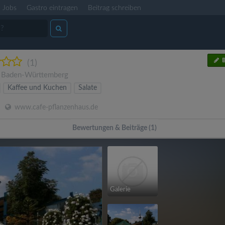
Jobs
Gastro eintragen
Beitrag schreiben
B
(1)
,
Baden-Württemberg
Kaffee und Kuchen
Salate
www.cafe-pflanzenhaus.de
Bewertungen & Beiträge (1)
Galerie