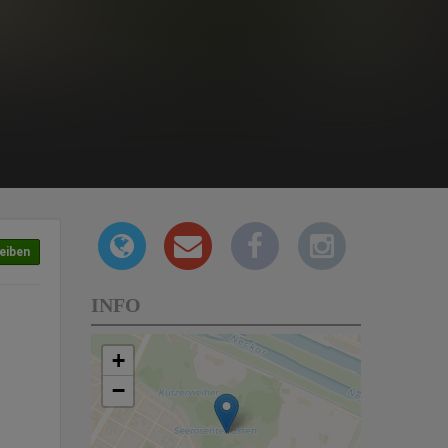
eiben
INFO
+
−