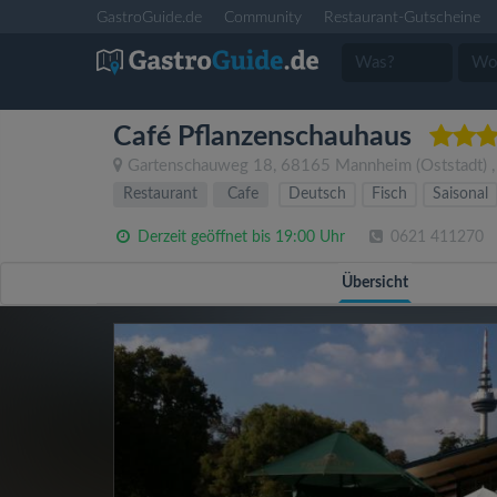
GastroGuide.de
Community
Restaurant-Gutscheine
Café Pflanzenschauhaus
Gartenschauweg 18
,
68165
Mannheim
(Oststadt)
Restaurant
Cafe
Deutsch
Fisch
Saisonal
Derzeit geöffnet bis 19:00 Uhr
0621 411270
Übersicht