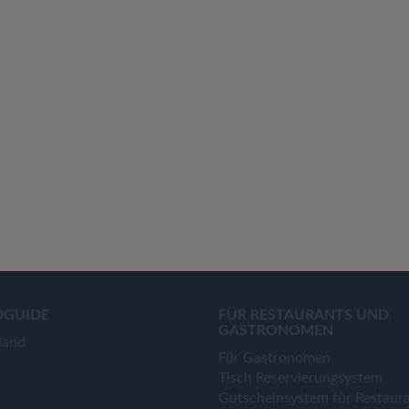
OGUIDE
FÜR RESTAURANTS UND
GASTRONOMEN
land
Für Gastronomen
Tisch Reservierungsystem
Gutscheinsystem für Restaur