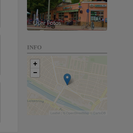
User Fotos
INFO
+
−
Leaflet
| ©
OpenStreetMap
©
CartoDB