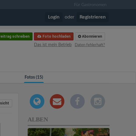
Für Gastronomen
Login
oder
Registrieren
eitrag schreiben
Foto hochladen
Abonnieren
Das ist mein Betrieb
Daten fehlerhaft?
Fotos (15)
sicht
ALBEN