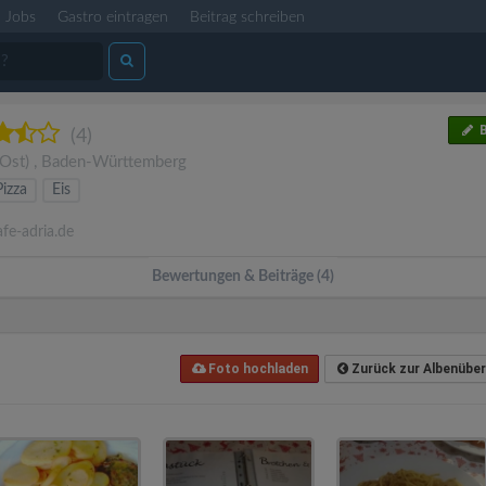
Jobs
Gastro eintragen
Beitrag schreiben
B
(4)
 Ost)
,
Baden-Württemberg
Pizza
Eis
fe-adria.de
Bewertungen & Beiträge (4)
Foto hochladen
Zurück zur Albenüber