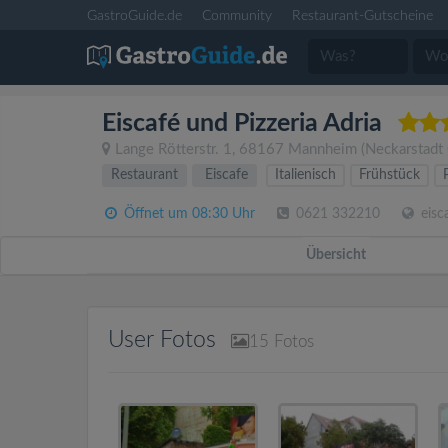
GastroGuide.de
Community
Restaurant-Gutscheine
Eiscafé und Pizzeria Adria
Lange Rötterstr. 1
,
68167
Mannheim
(Neckarstadt
Restaurant
Eiscafe
Italienisch
Frühstück
Öffnet um 08:30 Uhr
0621 332210
eisca
Übersicht
User Fotos
15
Fotos