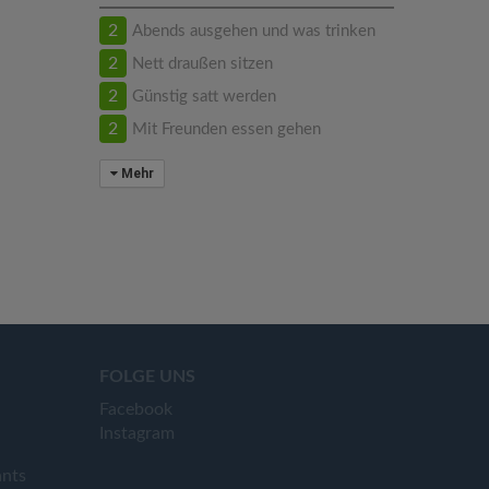
2
Abends ausgehen und was trinken
2
Nett draußen sitzen
2
Günstig satt werden
2
Mit Freunden essen gehen
Mehr
FOLGE UNS
Facebook
Instagram
ants