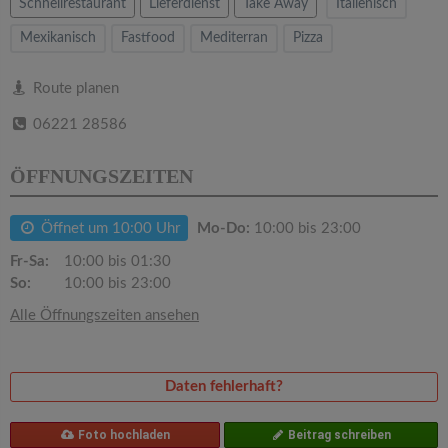
v
Schnellrestaurant
Lieferdienst
Take Away
Italienisch
Mexikanisch
Fastfood
Mediterran
Pizza
i
Route planen
g
06221 28586
a
ÖFFNUNGSZEITEN
t
Öffnet um 10:00 Uhr
Mo-Do:
10:00 bis 23:00
Fr-Sa:
10:00 bis 01:30
i
So:
10:00 bis 23:00
Alle Öffnungszeiten ansehen
o
n
Daten fehlerhaft?
Foto hochladen
Beitrag schreiben