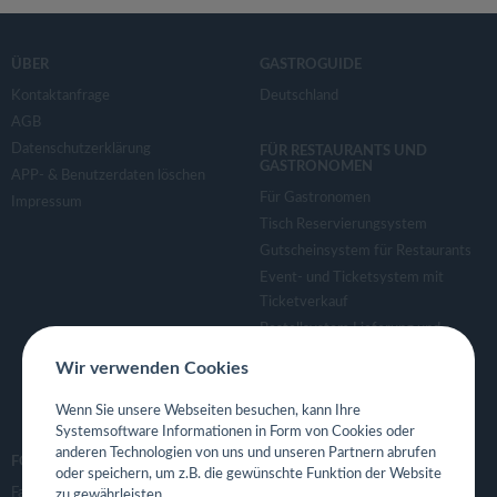
ÜBER
GASTROGUIDE
Kontaktanfrage
Deutschland
AGB
Datenschutzerklärung
FÜR RESTAURANTS UND
GASTRONOMEN
APP- & Benutzerdaten löschen
Für Gastronomen
Impressum
Tisch Reservierungsystem
Gutscheinsystem für Restaurants
Event- und Ticketsystem mit
Ticketverkauf
Bestellsystem Lieferung und
TakeAway
Wir verwenden Cookies
Webseiten für Restaurant
Eigene App für Restaurant
Wenn Sie unsere Webseiten besuchen, kann Ihre
Systemsoftware Informationen in Form von Cookies oder
anderen Technologien von uns und unseren Partnern abrufen
FOLGE UNS
oder speichern, um z.B. die gewünschte Funktion der Website
Facebook
zu gewährleisten.