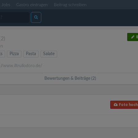
Jobs
Gastro eintragen
Beitrag schreiben
B
(2)
en
ks
Pizza
Pasta
Salate
//www.iltrullodoro.de/
Bewertungen & Beiträge (2)
Foto hoch