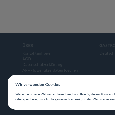
ÜBER
GASTR
Kontaktanfrage
Deutsch
AGB
Datenschutzerklärung
APP- & Benutzerdaten löschen
Impressum
Wir verwenden Cookies
Wenn Sie unsere Webseiten besuchen, kann Ihre Systemsoftware Inf
oder speichern, um z.B. die gewünschte Funktion der Website zu gew