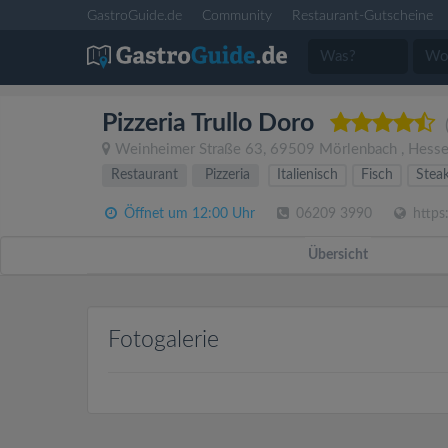
GastroGuide.de
Community
Restaurant-Gutscheine
Pizzeria Trullo Doro
Weinheimer Straße 63
,
69509
Mörlenbach
,
Hess
Restaurant
Pizzeria
Italienisch
Fisch
Stea
Öffnet um 12:00 Uhr
06209 3990
https:
Übersicht
Fotogalerie