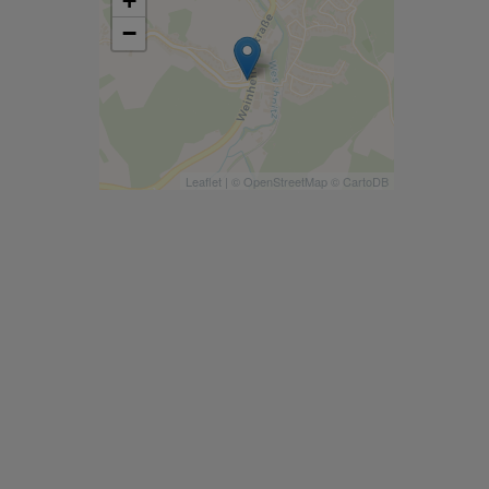
+
−
Leaflet
| ©
OpenStreetMap
©
CartoDB