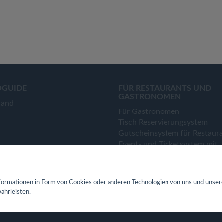
OGUIDE
FÜR RESTAURANTS UND
GASTRONOMEN
land
Für Gastronomen
Tisch Reservierungsystem
Gutscheinsystem für Restaur
Event- und Ticketsystem mit
Ticketverkauf
Bestellsystem Lieferung und
TakeAway
ormationen in Form von Cookies oder anderen Technologien von uns und unser
Webseiten für Restaurant
ährleisten.
Eigene App für Restaurant