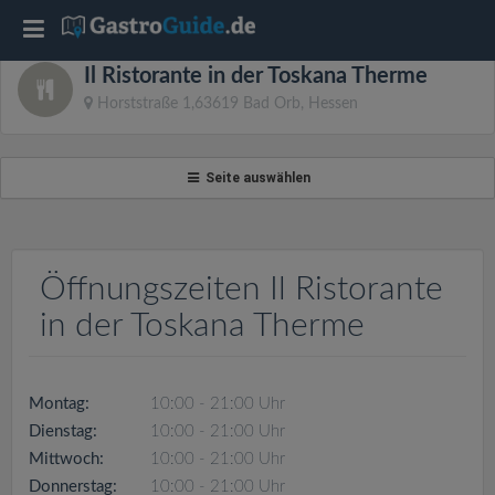
T
Il Ristorante in der Toskana Therme
o
Horststraße 1,63619 Bad Orb, Hessen
g
Seite auswählen
g
l
Öffnungszeiten Il Ristorante
in der Toskana Therme
e
n
Montag:
10:00 - 21:00 Uhr
Dienstag:
10:00 - 21:00 Uhr
a
Mittwoch:
10:00 - 21:00 Uhr
Donnerstag:
10:00 - 21:00 Uhr