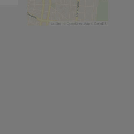
Leaflet
| ©
OpenStreetMap
©
CartoDB