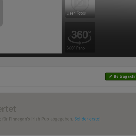
User-Fotos
360° Pano
Beitrag schr
rtet
g für
Finnegan's Irish Pub
abgegeben.
Sei der erste!