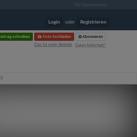
Für Gastronomen
Login
oder
Registrieren
eitrag schreiben
Foto hochladen
Abonnieren
Das ist mein Betrieb
Daten fehlerhaft?
0)