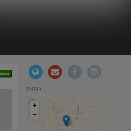
eiben
INFO
+
−