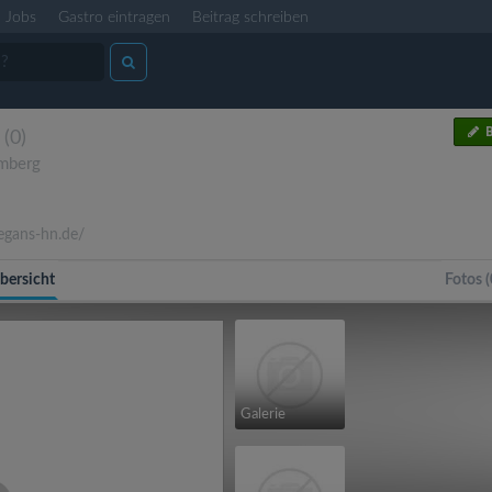
Jobs
Gastro eintragen
Beitrag schreiben
B
(0)
mberg
egans-hn.de/
bersicht
Fotos (
Galerie