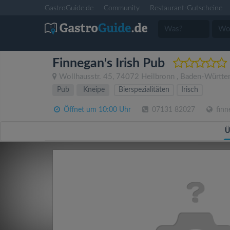
GastroGuide.de
Community
Restaurant-Gutscheine
Finnegan's Irish Pub
Wollhausstr. 45
,
74072
Heilbronn
,
Baden-Württe
Pub
Kneipe
Bierspezialitäten
Irisch
Öffnet um 10:00 Uhr
07131 82027
finn
Ü