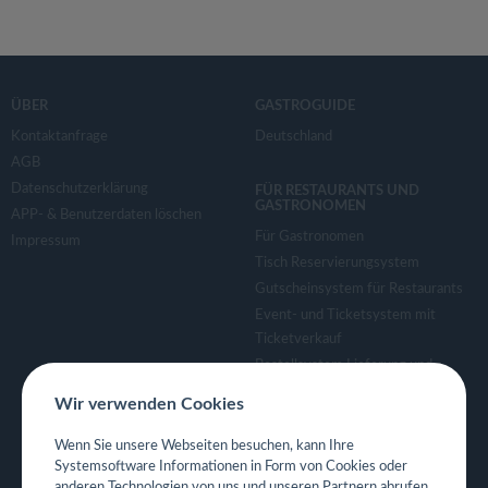
ÜBER
GASTROGUIDE
Kontaktanfrage
Deutschland
AGB
Datenschutzerklärung
FÜR RESTAURANTS UND
GASTRONOMEN
APP- & Benutzerdaten löschen
Für Gastronomen
Impressum
Tisch Reservierungsystem
Gutscheinsystem für Restaurants
Event- und Ticketsystem mit
Ticketverkauf
Bestellsystem Lieferung und
TakeAway
Wir verwenden Cookies
Webseiten für Restaurant
Eigene App für Restaurant
Wenn Sie unsere Webseiten besuchen, kann Ihre
Systemsoftware Informationen in Form von Cookies oder
anderen Technologien von uns und unseren Partnern abrufen