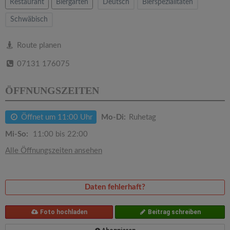
v
Restaurant
Biergarten
Deutsch
Bierspezialitäten
Schwäbisch
i
Route planen
g
07131 176075
a
ÖFFNUNGSZEITEN
t
Öffnet um 11:00 Uhr
Mo-Di:
Ruhetag
Mi-So:
11:00 bis 22:00
i
Alle Öffnungszeiten ansehen
o
Daten fehlerhaft?
n
Foto hochladen
Beitrag schreiben