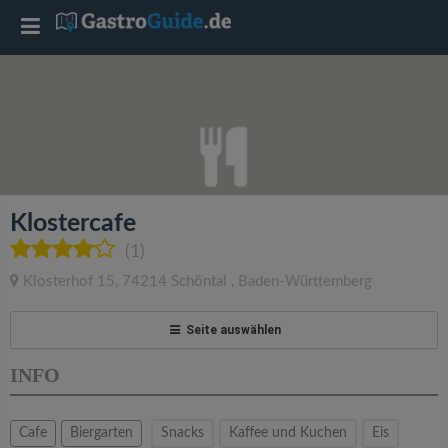
T
o
g
g
Klostercafe
l
(1)
Klosterhof 15
,
74214
Schöntal
,
Baden-Württemberg
e
Seite auswählen
n
INFO
a
Cafe
Biergarten
Snacks
Kaffee und Kuchen
Eis