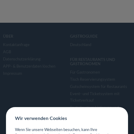
ÜBER
GASTROGUIDE
Kontaktanfrage
Deutschland
AGB
Datenschutzerklärung
FÜR RESTAURANTS UND
GASTRONOMEN
APP- & Benutzerdaten löschen
Für Gastronomen
Impressum
Tisch Reservierungsystem
Gutscheinsystem für Restaurants
Event- und Ticketsystem mit
Ticketverkauf
Bestellsystem Lieferung und
TakeAway
Wir verwenden Cookies
Webseiten für Restaurant
Eigene App für Restaurant
Wenn Sie unsere Webseiten besuchen, kann Ihre