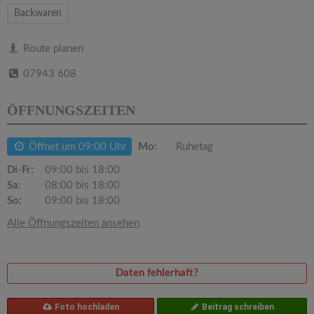
v
Backwaren
i
Route planen
07943 608
g
ÖFFNUNGSZEITEN
a
Öffnet um 09:00 Uhr
Mo:
Ruhetag
t
Di-Fr:
09:00 bis 18:00
Sa:
08:00 bis 18:00
i
So:
09:00 bis 18:00
Alle Öffnungszeiten ansehen
o
n
Daten fehlerhaft?
Foto hochladen
Beitrag schreiben