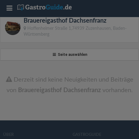
T
Brauereigasthof Dachsenfranz
o
Hoffenheimer Straße 1,74939 Zuzenhausen, Baden-
Württemberg
g
Seite auswählen
g
l
Derzeit sind keine Neuigkeiten und Beiträge
von
Brauereigasthof Dachsenfranz
vorhanden.
e
n
a
ÜBER
GASTROGUIDE