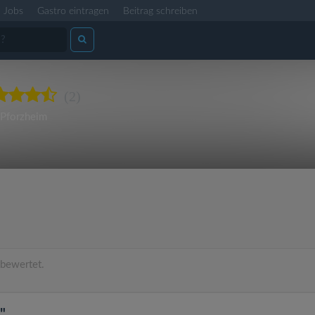
Jobs
Gastro eintragen
Beitrag schreiben
(2)
Pforzheim
bewertet.
"