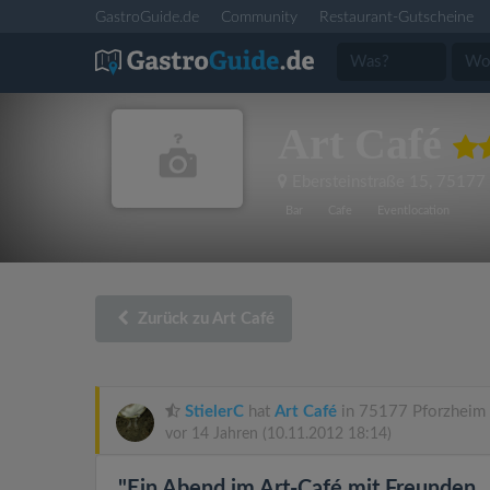
GastroGuide.de
Community
Restaurant-Gutscheine
Art Café
Ebersteinstraße 15
,
75177 
Bar
Cafe
Eventlocation
Zurück zu Art Café
StielerC
hat
Art Café
in 75177 Pforzheim 
vor 14 Jahren
(10.11.2012 18:14)
"Ein Abend im Art-Café mit Freunden...