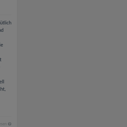
ütlich
nd
ie
t
e
ll
ht,
esen