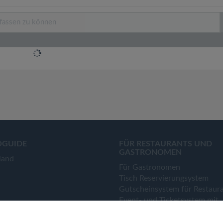
OGUIDE
FÜR RESTAURANTS UND
GASTRONOMEN
land
Für Gastronomen
Tisch Reservierungsystem
Gutscheinsystem für Restaur
Event- und Ticketsystem mit
Ticketverkauf
Bestellsystem Lieferung und