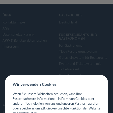
ÜBER
GASTROGUIDE
Kontaktanfrage
Deutschland
AGB
Datenschutzerklärung
FÜR RESTAURANTS UND
GASTRONOMEN
APP- & Benutzerdaten löschen
Für Gastronomen
Impressum
Tisch Reservierungsystem
Gutscheinsystem für Restaurants
Event- und Ticketsystem mit
Ticketverkauf
Bestellsystem Lieferung und
TakeAway
Wir verwenden Cookies
Webseiten für Restaurant
Eigene App für Restaurant
Wenn Sie unsere Webseiten besuchen, kann Ihre
Systemsoftware Informationen in Form von Cookies oder
anderen Technologien von uns und unseren Partnern abrufen
FOLGE UNS
oder speichern, um z.B. die gewünschte Funktion der Website
Facebook