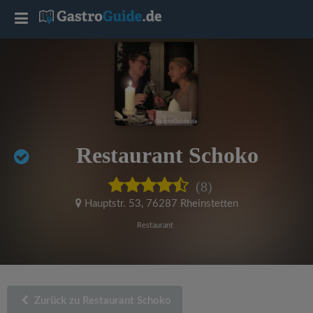
T
o
g
g
Restaurant Schoko
l
(8)
e
Hauptstr. 53
,
76287 Rheinstetten
Restaurant
n
a
Zurück zu Restaurant Schoko