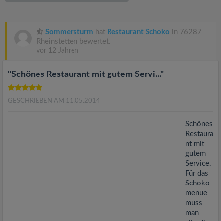
v
i
Sommersturm
hat
Restaurant Schoko
in 76287
Rheinstetten bewertet.
vor 12 Jahren
g
"Schönes Restaurant mit gutem Servi..."
a
GESCHRIEBEN AM 11.05.2014
t
Schönes
i
Restaura
nt mit
gutem
o
Service.
Für das
n
Schoko
menue
muss
man