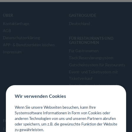
ÜBER
GASTROGUIDE
Kontaktanfrage
Deutschland
AGB
Datenschutzerklärung
FÜR RESTAURANTS UND
GASTRONOMEN
APP- & Benutzerdaten löschen
Für Gastronomen
Impressum
Tisch Reservierungsystem
Gutscheinsystem für Restaurants
Event- und Ticketsystem mit
Ticketverkauf
Bestellsystem Lieferung und
TakeAway
Wir verwenden Cookies
Webseiten für Restaurant
Eigene App für Restaurant
Wenn Sie unsere Webseiten besuchen, kann Ihre
Systemsoftware Informationen in Form von Cookies oder
anderen Technologien von uns und unseren Partnern abrufen
FOLGE UNS
oder speichern, um z.B. die gewünschte Funktion der Website
Facebook
zu gewährleisten.