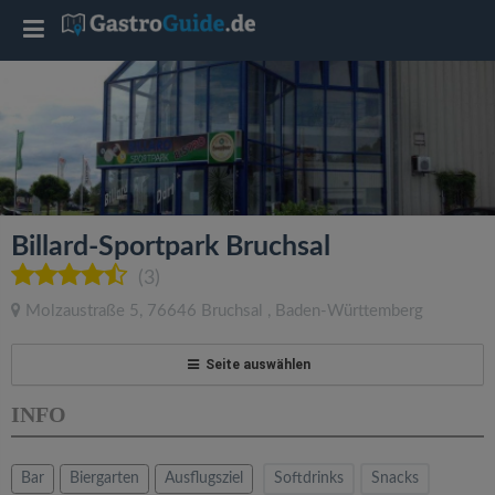
T
o
g
g
Billard-Sportpark Bruchsal
l
(3)
Molzaustraße 5
,
76646
Bruchsal
,
Baden-Württemberg
e
Seite auswählen
n
INFO
a
Bar
Biergarten
Ausflugsziel
Softdrinks
Snacks