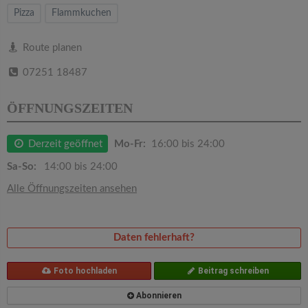
v
Pizza
Flammkuchen
i
Route planen
07251 18487
g
ÖFFNUNGSZEITEN
a
Derzeit geöffnet
Mo-Fr:
16:00 bis 24:00
t
Sa-So:
14:00 bis 24:00
i
Alle Öffnungszeiten ansehen
o
Daten fehlerhaft?
n
Foto hochladen
Beitrag schreiben
Abonnieren