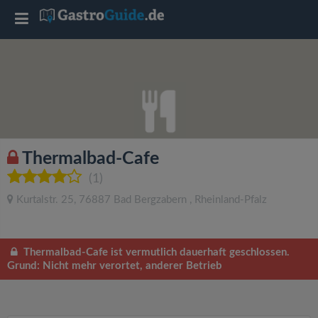
T
o
g
g
Thermalbad-Cafe
l
(1)
Kurtalstr. 25
,
76887
Bad Bergzabern
,
Rheinland-Pfalz
e
n
Thermalbad-Cafe ist vermutlich dauerhaft geschlossen.
Grund: Nicht mehr verortet, anderer Betrieb
a