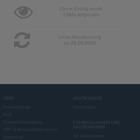
Dieser Eintrag wurde
1386
x aufgerufen
Letzte Aktualisierung
am
20.10.2010
ÜBER
GASTROGUIDE
Kontaktanfrage
Deutschland
AGB
Datenschutzerklärung
FÜR RESTAURANTS UND
GASTRONOMEN
APP- & Benutzerdaten löschen
Für Gastronomen
Impressum