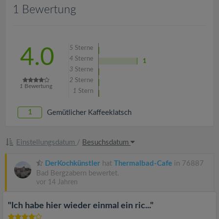
v
1 Bewertung
i
5
Sterne
4.0
g
4
Sterne
1
3
Sterne
a
2
Sterne
1
Bewertung
1
Stern
t
1
Gemütlicher Kaffeeklatsch
i
Einstellungsdatum
/
Besuchsdatum
o
DerKochkünstler
hat
Thermalbad-Cafe
in 76887
Bad Bergzabern bewertet.
n
vor 14 Jahren
"Ich habe hier wieder einmal ein ric..."