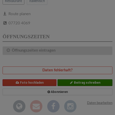
v
Restaurant
Italienisch
i
Route planen
07720 4069
g
ÖFFNUNGSZEITEN
a
Öffnungszeiten eintragen
t
i
Daten fehlerhaft?
o
Foto hochladen
Beitrag schreiben
Abonnieren
n
Daten bearbeiten