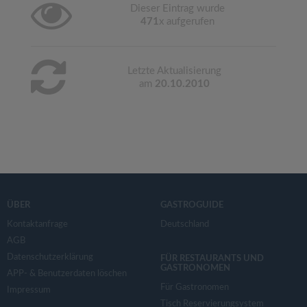
Dieser Eintrag wurde
471
x aufgerufen
Letzte Aktualisierung
am
20.10.2010
ÜBER
GASTROGUIDE
Kontaktanfrage
Deutschland
AGB
Datenschutzerklärung
FÜR RESTAURANTS UND
GASTRONOMEN
APP- & Benutzerdaten löschen
Für Gastronomen
Impressum
Tisch Reservierungsystem