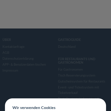
ÜBER
GASTROGUIDE
Kontaktanfrage
Deutschland
AGB
Datenschutzerklärung
FÜR RESTAURANTS UND
GASTRONOMEN
APP- & Benutzerdaten löschen
Für Gastronomen
Impressum
Tisch Reservierungsystem
Gutscheinsystem für Restaurants
Event- und Ticketsystem mit
Ticketverkauf
Bestellsystem Lieferung und
TakeAway
Wir verwenden Cookies
Webseiten für Restaurant