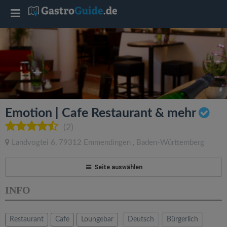
T
o
g
g
Emotion | Cafe Restaurant & mehr
l
(2)
Landvogtei 6
,
79312
Emmendingen
,
Baden-Württemberg
e
Seite auswählen
n
INFO
a
Restaurant
Cafe
Loungebar
Deutsch
Bürgerlich