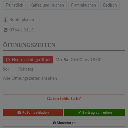
v
Frühstück
Kaffee und Kuchen
Flammkuchen
Badisch
i
Route planen
07641 3113
g
ÖFFNUNGSZEITEN
a
Heute nicht geöffnet
Mo-Sa:
09:00 bis 18:00
t
So:
Ruhetag
i
Alle Öffnungszeiten ansehen
o
Daten fehlerhaft?
n
Foto hochladen
Beitrag schreiben
Abonnieren