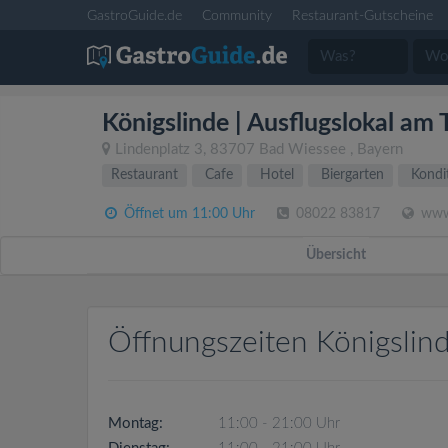
GastroGuide.de
Community
Restaurant-Gutscheine
Königslinde | Ausflugslokal am
Lindenplatz 3
,
83707
Bad Wiessee
,
Bayern
Restaurant
Cafe
Hotel
Biergarten
Kondit
Öffnet um 11:00 Uhr
08022 83817
www.
Übersicht
Öffnungszeiten Königslind
Montag:
11:00 - 21:00 Uhr