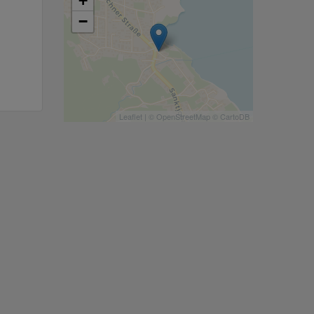
+
−
Leaflet
| ©
OpenStreetMap
©
CartoDB