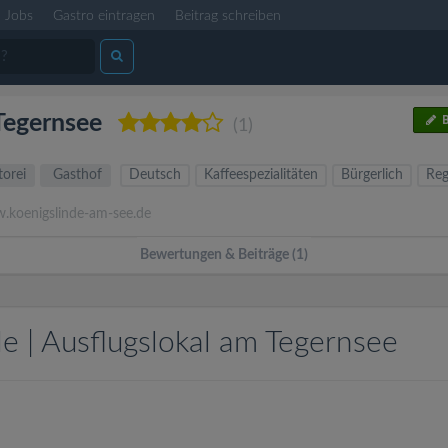
Jobs
Gastro eintragen
Beitrag schreiben
 Tegernsee
B
(1)
orei
Gasthof
Deutsch
Kaffeespezialitäten
Bürgerlich
Reg
koenigslinde-am-see.de
Bewertungen & Beiträge (1)
e | Ausflugslokal am Tegernsee