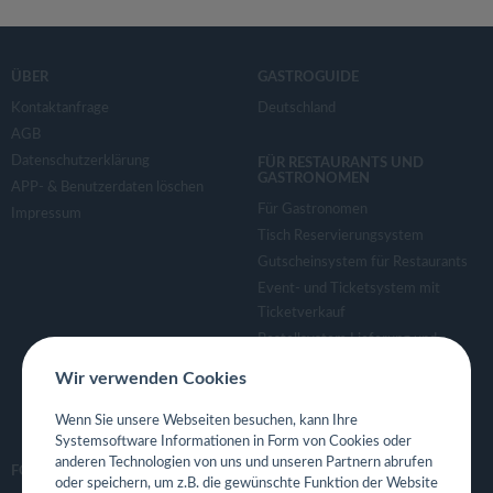
ÜBER
GASTROGUIDE
Kontaktanfrage
Deutschland
AGB
Datenschutzerklärung
FÜR RESTAURANTS UND
GASTRONOMEN
APP- & Benutzerdaten löschen
Für Gastronomen
Impressum
Tisch Reservierungsystem
Gutscheinsystem für Restaurants
Event- und Ticketsystem mit
Ticketverkauf
Bestellsystem Lieferung und
TakeAway
Wir verwenden Cookies
Webseiten für Restaurant
Eigene App für Restaurant
Wenn Sie unsere Webseiten besuchen, kann Ihre
Systemsoftware Informationen in Form von Cookies oder
anderen Technologien von uns und unseren Partnern abrufen
FOLGE UNS
oder speichern, um z.B. die gewünschte Funktion der Website