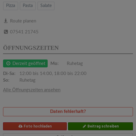
v
Pizza
Pasta
Salate
i
Route planen
07541 21745
g
ÖFFNUNGSZEITEN
a
Derzeit geöffnet
Mo:
Ruhetag
t
Di-Sa:
12:00 bis 14:00, 18:00 bis 22:00
So:
Ruhetag
i
Alle Öffnungszeiten ansehen
o
Daten fehlerhaft?
n
Foto hochladen
Beitrag schreiben