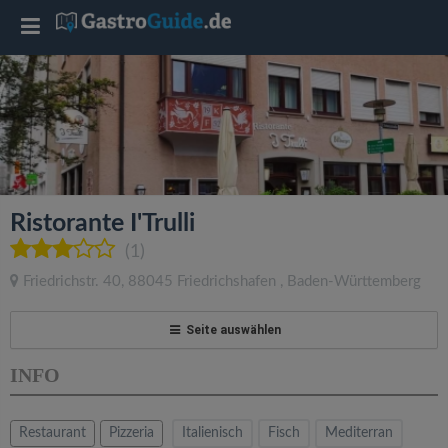
T
o
g
g
Ristorante I'Trulli
l
(1)
Friedrichstr. 40
,
88045
Friedrichshafen
,
Baden-Württemberg
e
Seite auswählen
n
INFO
a
Restaurant
Pizzeria
Italienisch
Fisch
Mediterran