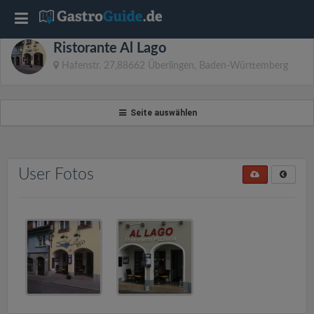
T
Ristorante Al Lago
o
Hafenstr. 27,88662 Überlingen, Baden-Württemberg
g
Seite auswählen
g
l
User Fotos
e
n
a