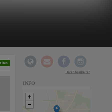
eiben
Daten bearbeiten
INFO
+
−