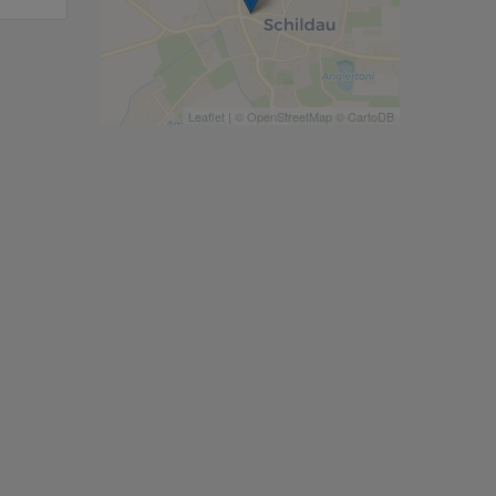
Leaflet
| ©
OpenStreetMap
©
CartoDB