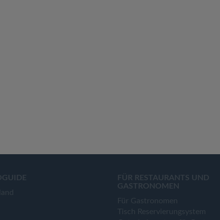
OGUIDE
FÜR RESTAURANTS UND
GASTRONOMEN
land
Für Gastronomen
Tisch Reservierungsystem