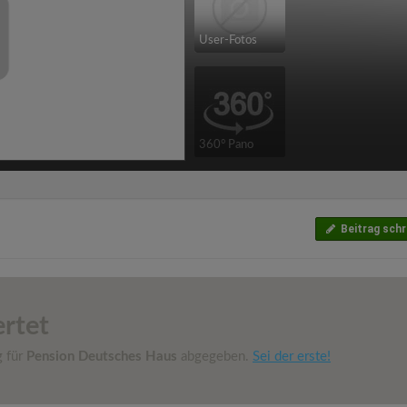
User-Fotos
360° Pano
Beitrag schr
rtet
g für
Pension Deutsches Haus
abgegeben.
Sei der erste!