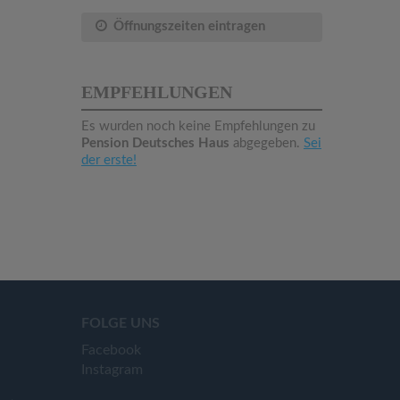
Öffnungszeiten eintragen
EMPFEHLUNGEN
Es wurden noch keine Empfehlungen zu
Pension Deutsches Haus
abgegeben.
Sei
der erste!
FOLGE UNS
Facebook
Instagram