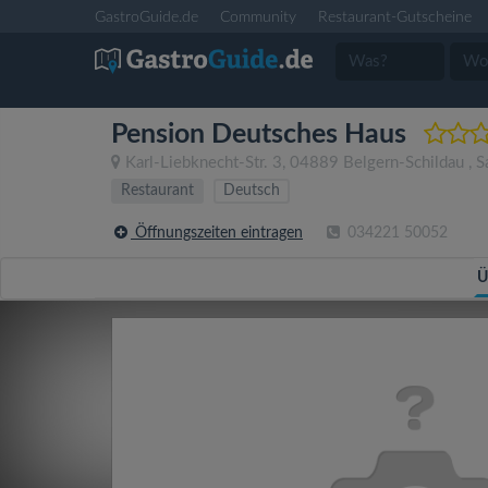
GastroGuide.de
Community
Restaurant-Gutscheine
Pension Deutsches Haus
Karl-Liebknecht-Str. 3
,
04889
Belgern-Schildau
,
S
Restaurant
Deutsch
Öffnungszeiten eintragen
034221 50052
Ü