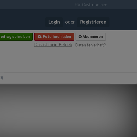
Für Gastronomen
Login
oder
Registrieren
eitrag schreiben
Foto hochladen
Abonnieren
Das ist mein Betrieb
Daten fehlerhaft?
0)