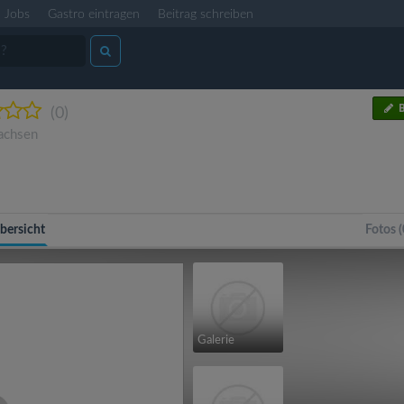
Jobs
Gastro eintragen
Beitrag schreiben
B
(0)
achsen
bersicht
Fotos (
Galerie