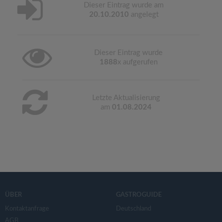
Dieser Eintrag wurde am
20.10.2010
angelegt
Dieser Eintrag wurde
1888
x aufgerufen
Letzte Aktualisierung
am
01.08.2024
ÜBER
GASTROGUIDE
Kontaktanfrage
Deutschland
AGB