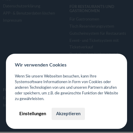
Datenschutzerklärung
FÜR RESTAURANTS UND
GASTRONOMEN
APP- & Benutzerdaten löschen
Für Gastronomen
Impressum
Tisch Reservierungsystem
Gutscheinsystem für Restaurants
Event- und Ticketsystem mit
Ticketverkauf
Bestellsystem Lieferung und
TakeAway
Wir verwenden Cookies
Webseiten für Restaurant
Eigene App für Restaurant
Wenn Sie unsere Webseiten besuchen, kann Ihre
Systemsoftware Informationen in Form von Cookies oder
anderen Technologien von uns und unseren Partnern abrufen
FOLGE UNS
oder speichern, um z.B. die gewünschte Funktion der Website
Facebook
zu gewährleisten.
Instagram
Einstellungen
Akzeptieren