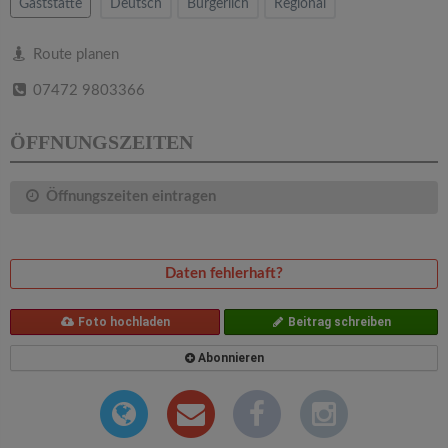
v
Gaststätte
Deutsch
Bürgerlich
Regional
i
Route planen
07472 9803366
g
ÖFFNUNGSZEITEN
a
Öffnungszeiten eintragen
t
i
Daten fehlerhaft?
o
Foto hochladen
Beitrag schreiben
Abonnieren
n