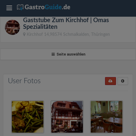
T
Gaststube Zum Kirchhof | Omas
o
Spezialitäten
Kirchhof 14,98574 Schmalkalden, Thüringen
g
Seite auswählen
g
l
User Fotos
e
n
a