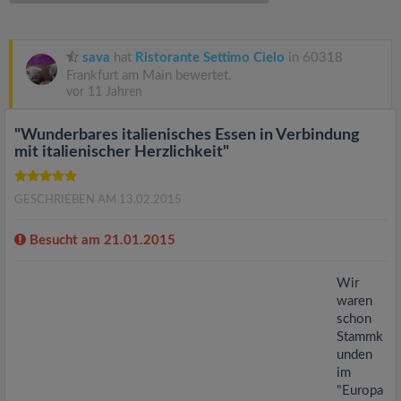
v
i
sava
hat
Ristorante Settimo Cielo
in 60318
Frankfurt am Main bewertet.
vor 11 Jahren
g
"Wunderbares italienisches Essen in Verbindung
a
mit italienischer Herzlichkeit"
t
GESCHRIEBEN AM 13.02.2015
i
Besucht am 21.01.2015
Wir
o
waren
schon
n
Stammk
unden
im
"Europa