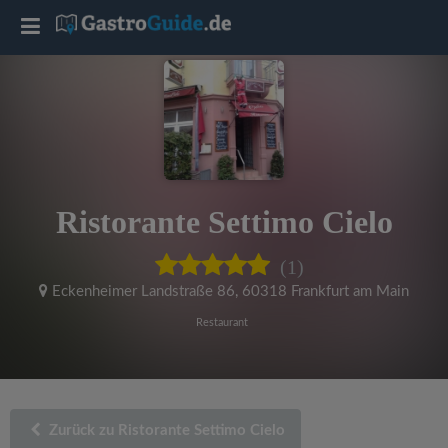
T
o
g
g
Ristorante Settimo Cielo
l
(1)
e
Eckenheimer Landstraße 86
,
60318 Frankfurt am Main
Restaurant
n
a
Zurück zu Ristorante Settimo Cielo