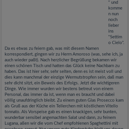
" und
komme
n nun
noch
lieber
ins
"Settim
o Cielo".
Da es etwas zu feiern gab, was mit diesem Namen
korrespondiert, gingen wir zu Herrn Amoroso (was, sehe ich, ja
auch wieder paßt). Nach herzlicher Begrüßung bekamen wir
einen schönen Tisch und hatten das Glück keine Nachbarn zu
haben. Das ist hier sehr, sehr selten, denn es ist meist voll und
dies kann manchmal der einzige Wermutstropfen sein, daß man
sehr dicht sitzt, ein Beweis des Erfolgs. Jetzt die wichtigeren
Dinge. Wie immer wurden wir bestens betreut von einem
Personal, das immer da ist, wenn man es braucht und dabei
völlig unaufdringlich bleibt. Zu einem guten Glas Prosecco kam
als Gruß aus der Küche ein Tellerchen mit köstlichem Vitello
tonnato. Als Vorspeise gab es einen knackigen, sehr bunten,
wunderbar sensibel angemachten Salat und dann, zu feinem
Lugana, aßen wir die vom Chef empfohlenen Spaghettini mit