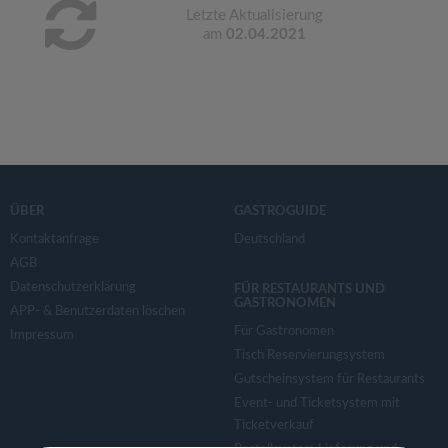
Letzte Aktualisierung
am
02.04.2021
ÜBER
GASTROGUIDE
Kontaktanfrage
Deutschland
AGB
Datenschutzerklärung
FÜR RESTAURANTS UND
GASTRONOMEN
APP- & Benutzerdaten löschen
Für Gastronomen
Impressum
Tisch Reservierungsystem
Gutscheinsystem für Restaurants
Event- und Ticketsystem mit
Ticketverkauf