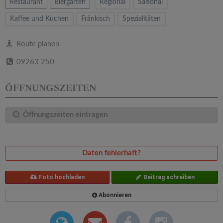
v
Restaurant
Biergarten
Regional
Saisonal
Kaffee und Kuchen
Fränkisch
Spezialitäten
i
Route planen
g
09263 250
a
ÖFFNUNGSZEITEN
t
Öffnungszeiten eintragen
i
Daten fehlerhaft?
o
Foto hochladen
Beitrag schreiben
n
Abonnieren