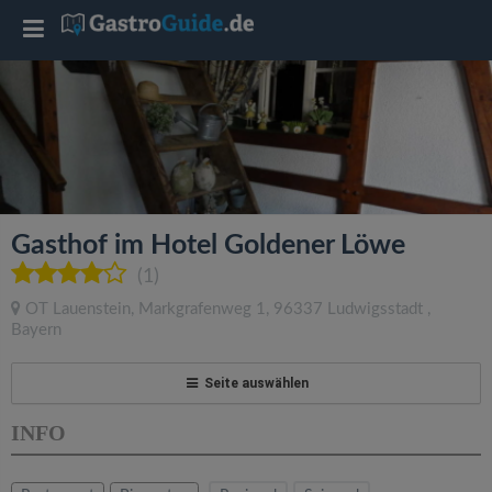
T
o
g
g
Gasthof im Hotel Goldener Löwe
l
(1)
OT Lauenstein, Markgrafenweg 1
,
96337
Ludwigsstadt
,
e
Bayern
n
Seite auswählen
INFO
a