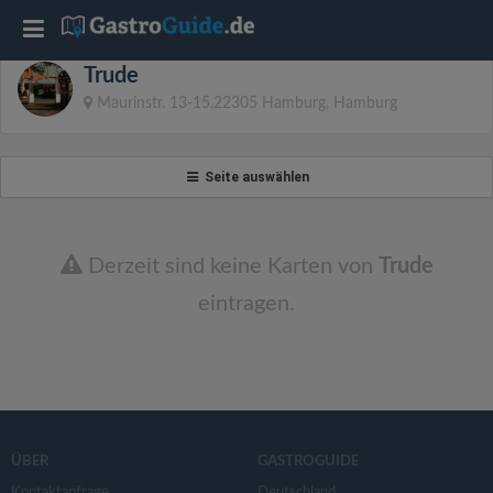
T
Trude
o
Maurinstr. 13-15,22305 Hamburg, Hamburg
g
Seite auswählen
g
l
Derzeit sind keine Karten von
Trude
eintragen.
e
n
a
ÜBER
GASTROGUIDE
Kontaktanfrage
Deutschland