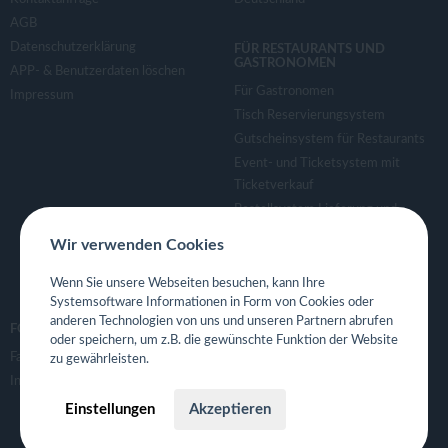
v
AGB
Datenschutzerklärung
FÜR RESTAURANTS UND
i
GASTRONOMEN
APP- & Benutzerdaten löschen
Für Gastronomen
Impressum
g
Tisch Reservierungsystem
Gutscheinsystem für Restaurants
a
Event- und Ticketsystem mit
Ticketverkauf
Bestellsystem Lieferung und
t
TakeAway
Wir verwenden Cookies
Webseiten für Restaurant
i
Eigene App für Restaurant
Wenn Sie unsere Webseiten besuchen, kann Ihre
Systemsoftware Informationen in Form von Cookies oder
o
anderen Technologien von uns und unseren Partnern abrufen
FOLGE UNS
oder speichern, um z.B. die gewünschte Funktion der Website
Facebook
zu gewährleisten.
n
Instagram
Einstellungen
Akzeptieren