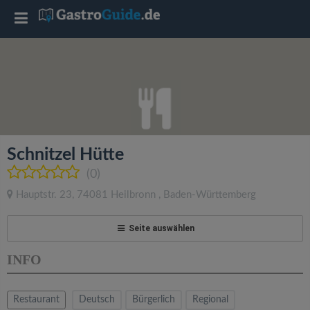
T
o
g
g
Schnitzel Hütte
l
(0)
Hauptstr. 23
,
74081
Heilbronn
,
Baden-Württemberg
e
Seite auswählen
n
INFO
a
Restaurant
Deutsch
Bürgerlich
Regional