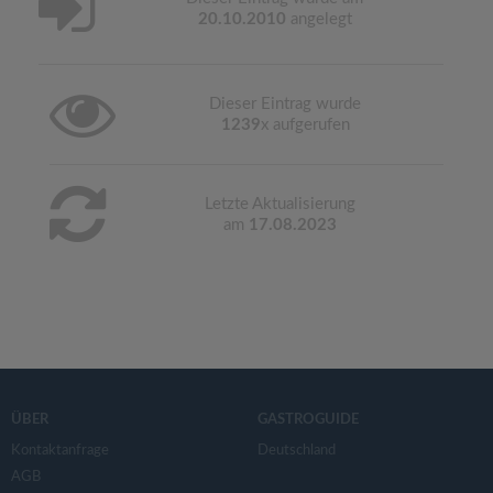
20.10.2010
angelegt
Dieser Eintrag wurde
1239
x aufgerufen
Letzte Aktualisierung
am
17.08.2023
ÜBER
GASTROGUIDE
Kontaktanfrage
Deutschland
AGB