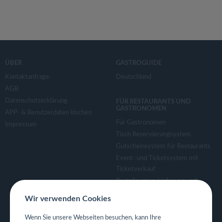
ÜBER
GASTROGUIDE
Kontaktanfrage
Deutschland
AGB
Datenschutzerklärung
FÜR RESTAURANTS UND
GASTRONOMEN
APP- & Benutzerdaten löschen
Für Gastronomen
Impressum
Tisch Reservierungsystem
Gutscheinsystem für Restaurants
Event- und Ticketsystem mit
Ticketverkauf
Bestellsystem Lieferung und
TakeAway
Wir verwenden Cookies
Webseiten für Restaurant
Eigene App für Restaurant
Wenn Sie unsere Webseiten besuchen, kann Ihre