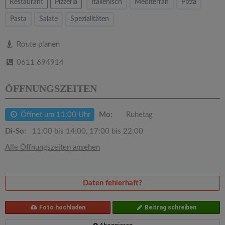
v
Restaurant
Pizzeria
Italienisch
Mediterran
Pizza
Pasta
Salate
Spezialitäten
i
Route planen
g
0611 694914
a
ÖFFNUNGSZEITEN
t
Öffnet um 11:00 Uhr
Mo:
Ruhetag
Di-So:
11:00 bis 14:00, 17:00 bis 22:00
i
Alle Öffnungszeiten ansehen
o
Daten fehlerhaft?
n
Foto hochladen
Beitrag schreiben