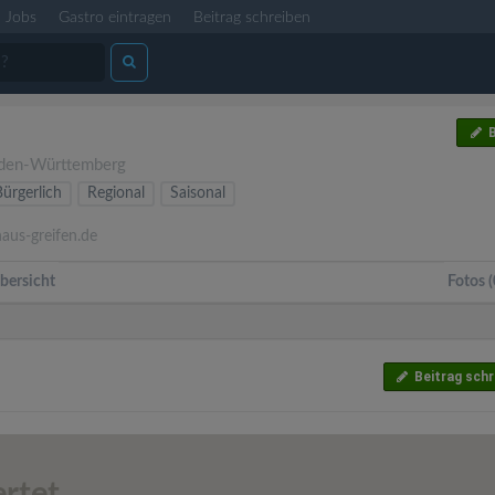
Jobs
Gastro eintragen
Beitrag schreiben
B
den-Württemberg
Bürgerlich
Regional
Saisonal
us-greifen.de
bersicht
Fotos (
Beitrag schr
rtet