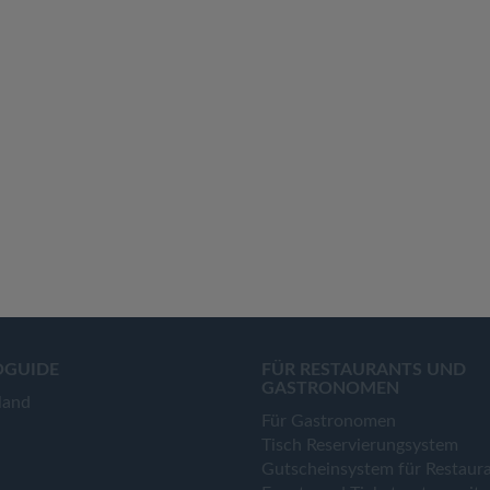
OGUIDE
FÜR RESTAURANTS UND
GASTRONOMEN
land
Für Gastronomen
Tisch Reservierungsystem
Gutscheinsystem für Restaur