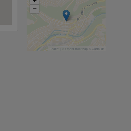
+
−
Leaflet
| ©
OpenStreetMap
©
CartoDB