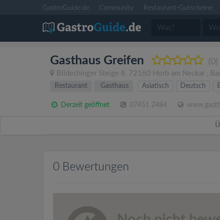
GastroGuide.de
Community
Restaurant-Gutscheine
Gasthaus Greifen
(0)
Bildechinger Steige 8
,
72160
Horb am Neckar
,
Ba
Restaurant
Gasthaus
Asiatisch
Deutsch
Derzeit geöffnet
07451 2484
www.gastha
Ü
0 Bewertungen
Noch nicht bewe