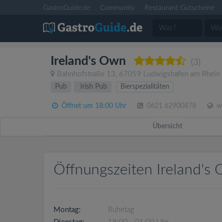
GastroGuide.de
Community
Restaurant-Gutscheine
Ireland's Own
(3)
Bahnhofstraße 13
,
67059
Ludwigshafen am Rhein
Pub
Irish Pub
Bierspezialitäten
Öffnet um 18:00 Uhr
0621 62900878
ww
Übersicht
Öffnungszeiten Ireland's
Montag:
Ruhetag