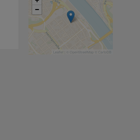
+
−
Leaflet
| ©
OpenStreetMap
©
CartoDB