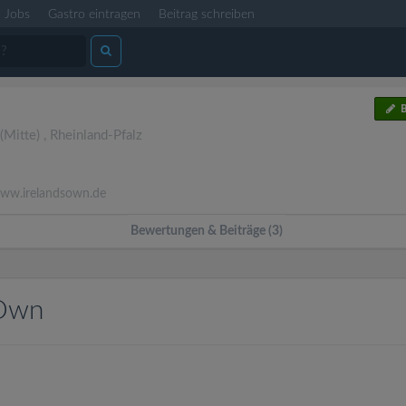
Jobs
Gastro eintragen
Beitrag schreiben
B
(Mitte)
,
Rheinland-Pfalz
w.irelandsown.de
Bewertungen & Beiträge (3)
 Own