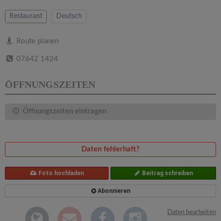
v
Restaurant
Deutsch
i
Route planen
g
07642 1424
a
ÖFFNUNGSZEITEN
t
Öffnungszeiten eintragen
i
Daten fehlerhaft?
o
Foto hochladen
Beitrag schreiben
n
Abonnieren
Daten bearbeiten