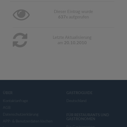
Dieser Eintrag wurde
637
x aufgerufen
Letzte Aktualisierung
am
20.10.2010
ÜBER
GASTROGUIDE
Kontaktanfrage
Deutschland
AGB
Datenschutzerklärung
FÜR RESTAURANTS UND
GASTRONOMEN
APP- & Benutzerdaten löschen