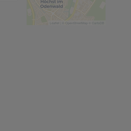
Leaflet
| ©
OpenStreetMap
©
CartoDB