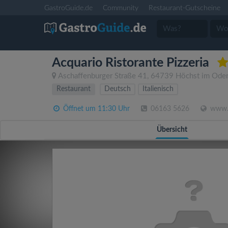
GastroGuide.de
Community
Restaurant-Gutscheine
Acquario Ristorante Pizzeria
Aschaffenburger Straße 41
,
64739
Höchst im Ode
Restaurant
Deutsch
Italienisch
Öffnet um 11:30 Uhr
06163 5626
www.r
Übersicht