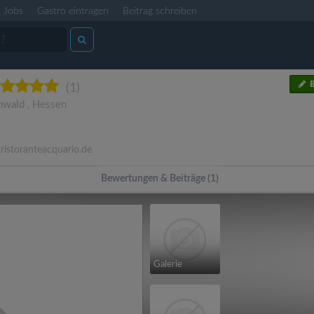
Jobs
Gastro eintragen
Beitrag schreiben
B
(1)
nwald
,
Hessen
istoranteacquario.de
Bewertungen & Beiträge (1)
Galerie