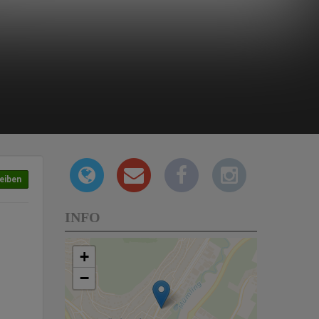
eiben
INFO
+
−