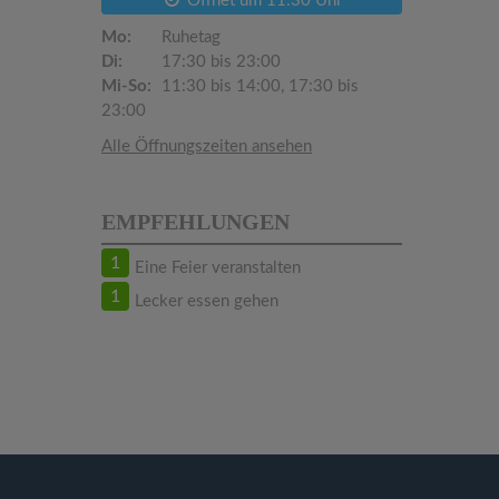
Öffnet um 11:30 Uhr
Mo:
Ruhetag
Di:
17:30 bis 23:00
Mi-So:
11:30 bis 14:00, 17:30 bis
23:00
Alle Öffnungszeiten ansehen
EMPFEHLUNGEN
1
Eine Feier veranstalten
1
Lecker essen gehen