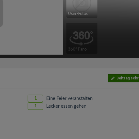
User-Fotos
360° Pano
Beitrag schr
1
Eine Feier veranstalten
1
Lecker essen gehen