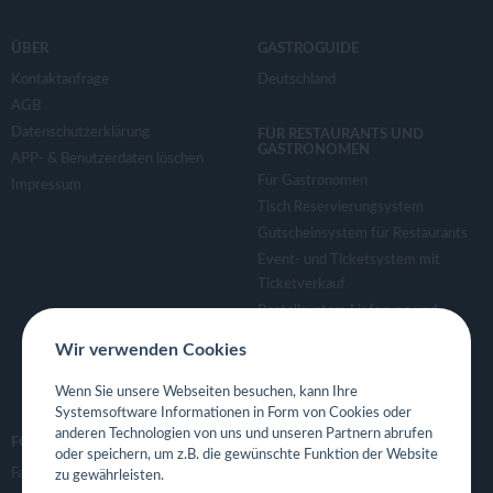
ÜBER
GASTROGUIDE
Kontaktanfrage
Deutschland
AGB
Datenschutzerklärung
FÜR RESTAURANTS UND
GASTRONOMEN
APP- & Benutzerdaten löschen
Für Gastronomen
Impressum
Tisch Reservierungsystem
Gutscheinsystem für Restaurants
Event- und Ticketsystem mit
Ticketverkauf
Bestellsystem Lieferung und
TakeAway
Wir verwenden Cookies
Webseiten für Restaurant
Eigene App für Restaurant
Wenn Sie unsere Webseiten besuchen, kann Ihre
Systemsoftware Informationen in Form von Cookies oder
anderen Technologien von uns und unseren Partnern abrufen
FOLGE UNS
oder speichern, um z.B. die gewünschte Funktion der Website
Facebook
zu gewährleisten.