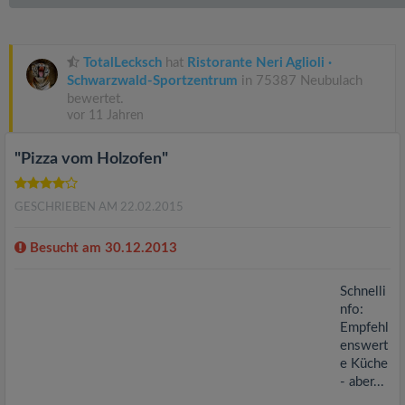
v
i
TotalLecksch
hat
Ristorante Neri Aglioli ·
Schwarzwald-Sportzentrum
in 75387 Neubulach
g
bewertet.
vor 11 Jahren
a
"Pizza vom Holzofen"
t
GESCHRIEBEN AM 22.02.2015
i
Besucht am 30.12.2013
o
Schnelli
nfo:
Empfehl
n
enswert
e Küche
- aber...