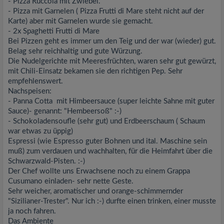
- Pizza Ruccola mit Zwiebel.
- Pizza mit Garnelen ( Pizza Frutti di Mare steht nicht auf der
Karte) aber mit Garnelen wurde sie gemacht.
- 2x Spaghetti Frutti di Mare
Bei Pizzen geht es immer um den Teig und der war (wieder) gut.
Belag sehr reichhaltig und gute Würzung.
Die Nudelgerichte mit Meeresfrüchten, waren sehr gut gewürzt,
mit Chili-Einsatz bekamen sie den richtigen Pep. Sehr
empfehlenswert.
Nachspeisen:
- Panna Cotta mit Himbeersauce (super leichte Sahne mit guter
Sauce)- genannt: "Hembeersoß" :-)
- Schokoladensoufle (sehr gut) und Erdbeerschaum ( Schaum
war etwas zu üppig)
Espressi (wie Espresso guter Bohnen und ital. Maschine sein
muß) zum verdauen und wachhalten, für die Heimfahrt über die
Schwarzwald-Pisten. :-)
Der Chef wollte uns Erwachsene noch zu einem Grappa
Cusumano einladen- sehr nette Geste.
Sehr weicher, aromatischer und orange-schimmernder
"Sizilianer-Trester". Nur ich :-) durfte einen trinken, einer musste
ja noch fahren.
Das Ambiente