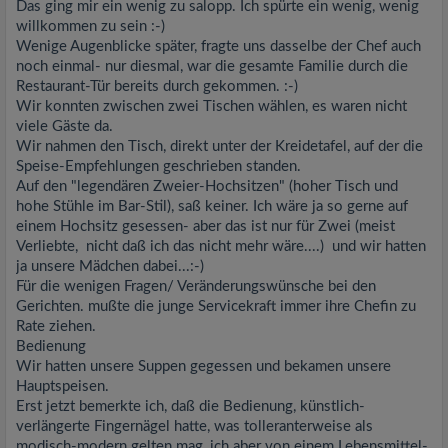
Das ging mir ein wenig zu salopp. Ich spürte ein wenig, wenig
willkommen zu sein :-)
Wenige Augenblicke später, fragte uns dasselbe der Chef auch
noch einmal- nur diesmal, war die gesamte Familie durch die
Restaurant-Tür bereits durch gekommen. :-)
Wir konnten zwischen zwei Tischen wählen, es waren nicht
viele Gäste da.
Wir nahmen den Tisch, direkt unter der Kreidetafel, auf der die
Speise-Empfehlungen geschrieben standen.
Auf den "legendären Zweier-Hochsitzen" (hoher Tisch und
hohe Stühle im Bar-Stil), saß keiner. Ich wäre ja so gerne auf
einem Hochsitz gesessen- aber das ist nur für Zwei (meist
Verliebte, nicht daß ich das nicht mehr wäre....) und wir hatten
ja unsere Mädchen dabei...:-)
Für die wenigen Fragen/ Veränderungswünsche bei den
Gerichten. mußte die junge Servicekraft immer ihre Chefin zu
Rate ziehen.
Bedienung
Wir hatten unsere Suppen gegessen und bekamen unsere
Hauptspeisen.
Erst jetzt bemerkte ich, daß die Bedienung, künstlich-
verlängerte Fingernägel hatte, was tolleranterweise als
modisch-modern gelten mag, ich aber von einem Lebensmittel-