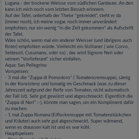
Lugana - der trockene Weisse vom südlichen Gardasee. An den
kann ich mich noch vom letzten Besuch erinnern.
Auf der Tafel, unterhalb der Theke "gekreidet", steht er da
(immer noch), ich meine sogar, noch immer unverändert
empfohlen, nur ein wenig "in die Zeit gekommen" als Aufschrift
der Tafel.
Wäre schön, wenn mal ein anderer Weisser (und übrigens auch
Roter) empfohlen würde. Vielleicht ein Sizilianer ( wie Corvo,
Settesoli, Cusumano, oder so) , das wird Signore Neri oder
seinem "Vorlieferant" sicher einfallen.
Aqua: San Pellegrino
Vorspeisen:
- 3 mal die "Zuppa di Pomodoro" ( Tomatencremsuppe), sämig
in der Konsistenz und tomatig im Geschmack (was zu dieser
Jahreszeit aufgrund der Reife von Tomaten, nicht automatisch
der Fall ist). Sehr gut gewürzt und abgeschmeckt. Eigentlich die
"Zuppa di Neri" :-), könnte man sagen, um ein Kompliment dafür
zu machen.
- 1 mal Zuppa Romana (Eiflockensuppe mit Tomatenstückchen
und Kräuter) auch sehr gut abgeschmeckt. Super wärmend,
wenn es draussen kalt ist und es war kühl.
Hauptspeisen: