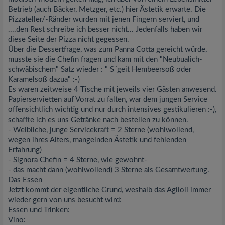
Betrieb (auch Bäcker, Metzger, etc.) hier Ästetik erwarte. Die
Pizzateller/-Ränder wurden mit jenen Fingern serviert, und
....den Rest schreibe ich besser nicht... Jedenfalls haben wir
diese Seite der Pizza nicht gegessen.
Über die Dessertfrage, was zum Panna Cotta gereicht würde,
musste sie die Chefin fragen und kam mit den "Neubualich-
schwäbischem" Satz wieder : " S´geit Hembeersoß oder
Karamelsoß dazua" :-)
Es waren zeitweise 4 Tische mit jeweils vier Gästen anwesend.
Papierservietten auf Vorrat zu falten, war dem jungen Service
offensichtlich wichtig und nur durch intensives gestikulieren :-),
schaffte ich es uns Getränke nach bestellen zu können.
- Weibliche, junge Servicekraft = 2 Sterne (wohlwollend,
wegen ihres Alters, mangelnden Ästetik und fehlenden
Erfahrung)
- Signora Chefin = 4 Sterne, wie gewohnt-
- das macht dann (wohlwollend) 3 Sterne als Gesamtwertung.
Das Essen
Jetzt kommt der eigentliche Grund, weshalb das Aglioli immer
wieder gern von uns besucht wird:
Essen und Trinken:
Vino: