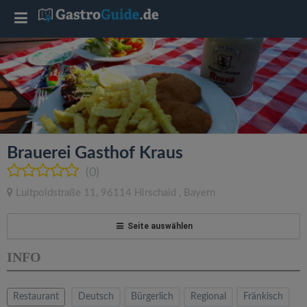
T
o
g
g
Brauerei Gasthof Kraus
l
(0)
Luitpoldstraße 11
,
96114
Hirschaid
,
Bayern
e
Seite auswählen
n
INFO
a
Restaurant
Deutsch
Bürgerlich
Regional
Fränkisch