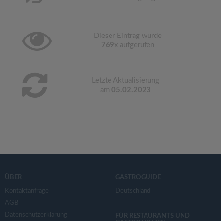
Dieser Eintrag wurde
769
x aufgerufen
Letzte Aktualisierung
am
05.02.2023
ÜBER
GASTROGUIDE
Kontaktanfrage
Deutschland
AGB
Datenschutzerklärung
FÜR RESTAURANTS UND