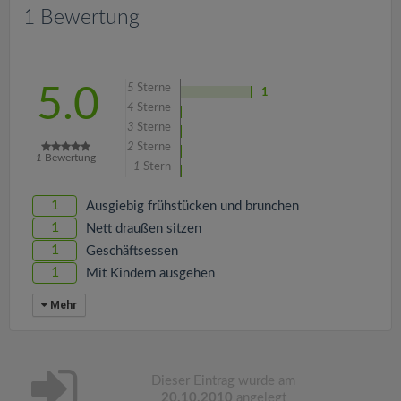
v
1 Bewertung
i
5
Sterne
5.0
1
g
4
Sterne
3
Sterne
a
2
Sterne
1
Bewertung
1
Stern
t
1
Ausgiebig frühstücken und brunchen
1
Nett draußen sitzen
i
1
Geschäftsessen
1
Mit Kindern ausgehen
o
Mehr
n
Dieser Eintrag wurde am
20.10.2010
angelegt