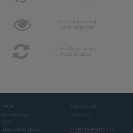
Dieser Eintrag wurde
1353
x aufgerufen
Letzte Aktualisierung
am
11.04.2016
ÜBER
GASTROGUIDE
Kontaktanfrage
Deutschland
AGB
Datenschutzerklärung
FÜR RESTAURANTS UND