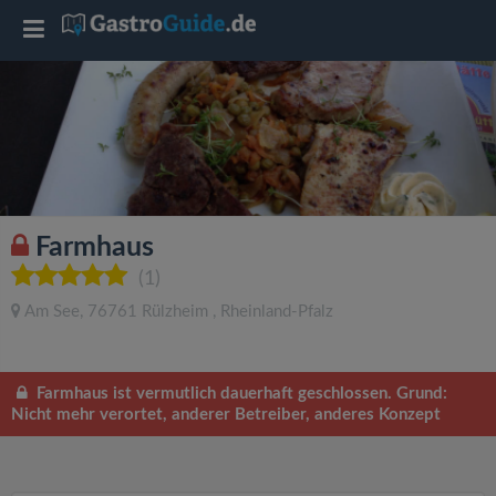
T
o
g
g
Farmhaus
l
(1)
Am See
,
76761
Rülzheim
,
Rheinland-Pfalz
e
n
Farmhaus ist vermutlich dauerhaft geschlossen. Grund:
Nicht mehr verortet, anderer Betreiber, anderes Konzept
a