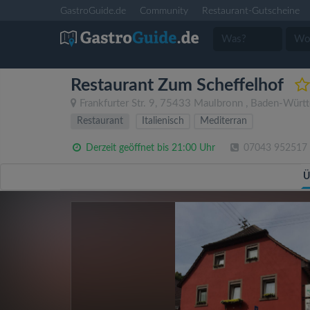
GastroGuide.de
Community
Restaurant-Gutscheine
Restaurant Zum Scheffelhof
Frankfurter Str. 9
,
75433
Maulbronn
,
Baden-Würt
Restaurant
Italienisch
Mediterran
Derzeit geöffnet bis 21:00 Uhr
07043 952517
Ü