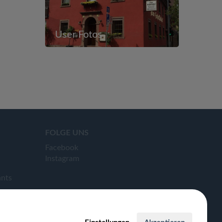
User Fotos
FOLGE UNS
Facebook
Instagram
ants