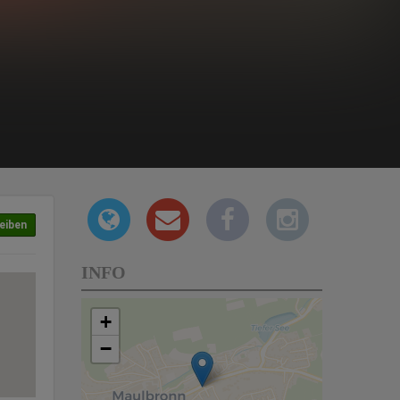
eiben
INFO
+
−