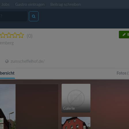
Jobs
Gastro eintragen
Beitrag schreiben
B
(0)
temberg
zumscheffelhof.de/
bersicht
Fotos (
Galerie