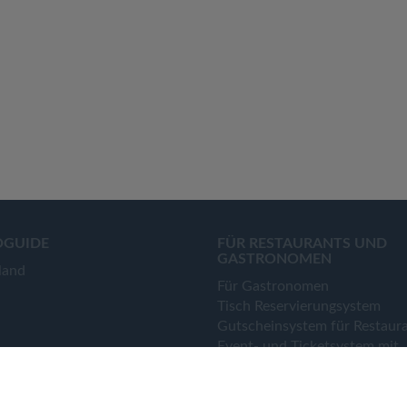
OGUIDE
FÜR RESTAURANTS UND
GASTRONOMEN
land
Für Gastronomen
Tisch Reservierungsystem
Gutscheinsystem für Restaur
Event- und Ticketsystem mit
Ticketverkauf
Bestellsystem Lieferung und
TakeAway