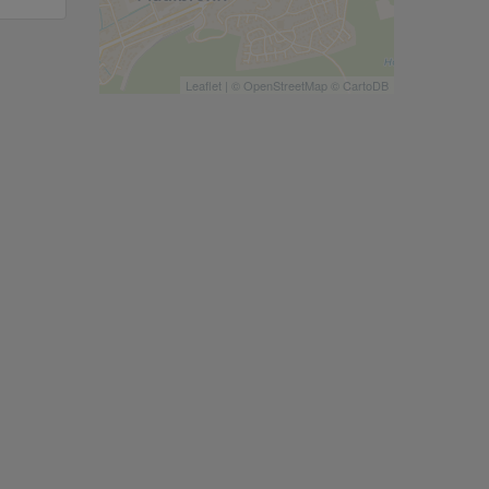
Leaflet
| ©
OpenStreetMap
©
CartoDB