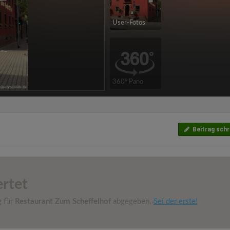
User-Fotos
360° Pano
Beitrag schr
rtet
g für
Restaurant Zum Scheffelhof
abgegeben.
Sei der erste!