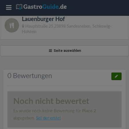
T
Lauenburger Hof
o
Hauptstraße 25,23898 Sandesneben, Schleswig-
Holstein
g
Seite auswählen
g
l
0 Bewertungen
e
n
Noch nicht bewertet
Es wurde noch keine Bewertung für
Place 2
a
abgegeben.
Sei der erste!