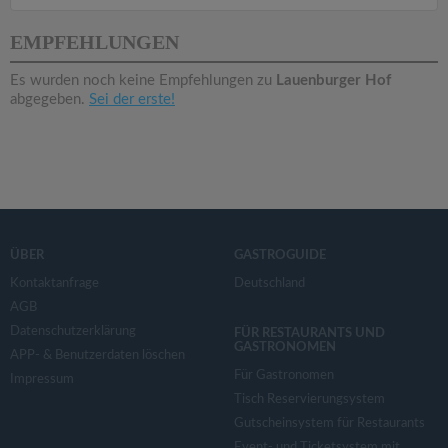
v
EMPFEHLUNGEN
i
Es wurden noch keine Empfehlungen zu
Lauenburger Hof
abgegeben.
Sei der erste!
g
a
t
ÜBER
GASTROGUIDE
i
Kontaktanfrage
Deutschland
AGB
o
Datenschutzerklärung
FÜR RESTAURANTS UND
GASTRONOMEN
APP- & Benutzerdaten löschen
n
Für Gastronomen
Impressum
Tisch Reservierungsystem
Gutscheinsystem für Restaurants
Event- und Ticketsystem mit