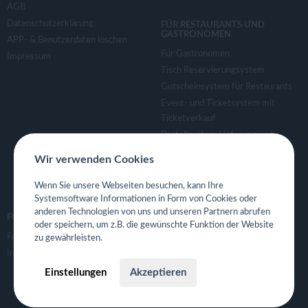
AGB
Datenschutzerklärung
FÜR RESTAURANTS UND
GASTRONOMEN
APP- & Benutzerdaten löschen
Für Gastronomen
Impressum
Tisch Reservierungsystem
Gutscheinsystem für Restaurants
Event- und Ticketsystem mit
Ticketverkauf
Bestellsystem Lieferung und
TakeAway
Wir verwenden Cookies
Webseiten für Restaurant
Eigene App für Restaurant
Wenn Sie unsere Webseiten besuchen, kann Ihre
Systemsoftware Informationen in Form von Cookies oder
anderen Technologien von uns und unseren Partnern abrufen
FOLGE UNS
oder speichern, um z.B. die gewünschte Funktion der Website
Facebook
zu gewährleisten.
Instagram
Einstellungen
Akzeptieren