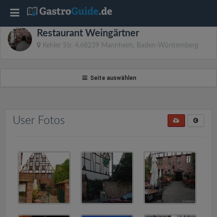
T
Restaurant Weingärtner
o
Kehler Str. 4,68239 Mannheim, Baden-Württemberg
g
Seite auswählen
g
l
User Fotos
e
n
a