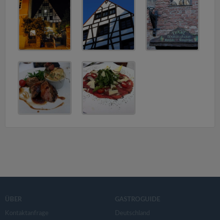
v
i
g
a
t
i
o
n
ÜBER
GASTROGUIDE
Kontaktanfrage
Deutschland