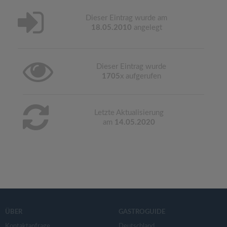
Dieser Eintrag wurde am
18.05.2010
angelegt
Dieser Eintrag wurde
1705
x aufgerufen
Letzte Aktualisierung
am
14.05.2020
ÜBER
GASTROGUIDE
Kontaktanfrage
Deutschland