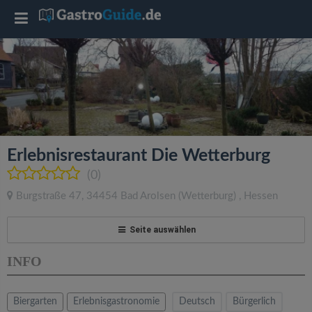
T
o
g
g
Erlebnisrestaurant Die Wetterburg
l
(0)
Burgstraße 47
,
34454
Bad Arolsen
(Wetterburg)
,
Hessen
e
Seite auswählen
n
INFO
a
Biergarten
Erlebnisgastronomie
Deutsch
Bürgerlich