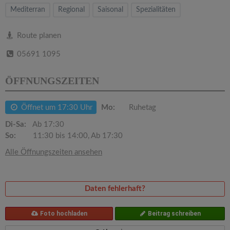
v
Mediterran
Regional
Saisonal
Spezialitäten
i
Route planen
05691 1095
g
ÖFFNUNGSZEITEN
a
Öffnet um 17:30 Uhr
Mo:
Ruhetag
t
Di-Sa:
Ab 17:30
So:
11:30 bis 14:00, Ab 17:30
i
Alle Öffnungszeiten ansehen
o
Daten fehlerhaft?
n
Foto hochladen
Beitrag schreiben