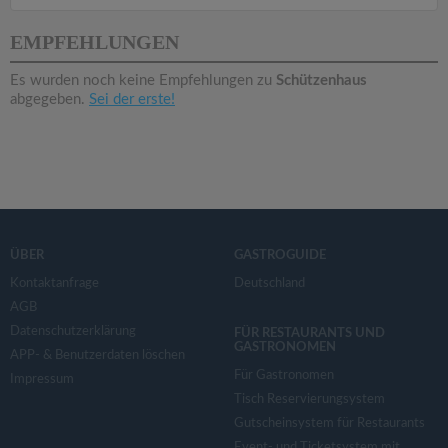
v
EMPFEHLUNGEN
i
Es wurden noch keine Empfehlungen zu
Schützenhaus
abgegeben.
Sei der erste!
g
a
t
ÜBER
GASTROGUIDE
i
Kontaktanfrage
Deutschland
AGB
o
Datenschutzerklärung
FÜR RESTAURANTS UND
GASTRONOMEN
APP- & Benutzerdaten löschen
n
Für Gastronomen
Impressum
Tisch Reservierungsystem
Gutscheinsystem für Restaurants
Event- und Ticketsystem mit