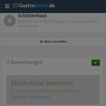
T
Schützenhaus
o
Winterhalde 1,78056 Villingen-Schwenningen, Baden-
Württemberg
g
Seite auswählen
g
l
0 Bewertungen
e
n
Noch nicht bewertet
Es wurde noch keine Bewertung für
Place 2
a
abgegeben.
Sei der erste!