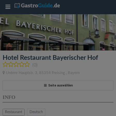
T
o
g
g
Hotel Restaurant Bayerischer Hof
l
(0)
Untere Hauptstr. 3
,
85354
Freising
,
Bayern
e
Seite auswählen
n
INFO
a
Restaurant
Deutsch