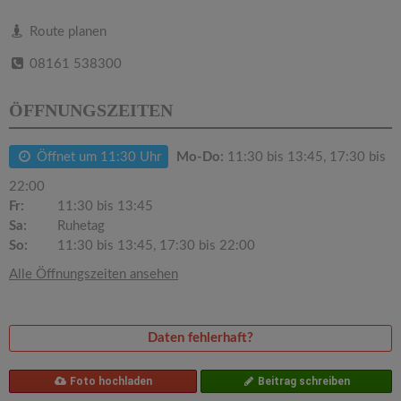
v
Route planen
i
08161 538300
g
ÖFFNUNGSZEITEN
a
Öffnet um 11:30 Uhr
Mo-Do:
11:30 bis 13:45, 17:30 bis
22:00
t
Fr:
11:30 bis 13:45
Sa:
Ruhetag
i
So:
11:30 bis 13:45, 17:30 bis 22:00
Alle Öffnungszeiten ansehen
o
n
Daten fehlerhaft?
Foto hochladen
Beitrag schreiben