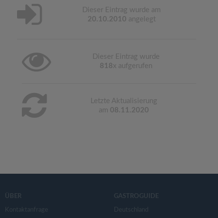
Dieser Eintrag wurde am
20.10.2010
angelegt
Dieser Eintrag wurde
818
x aufgerufen
Letzte Aktualisierung
am
08.11.2020
ÜBER
GASTROGUIDE
Kontaktanfrage
Deutschland