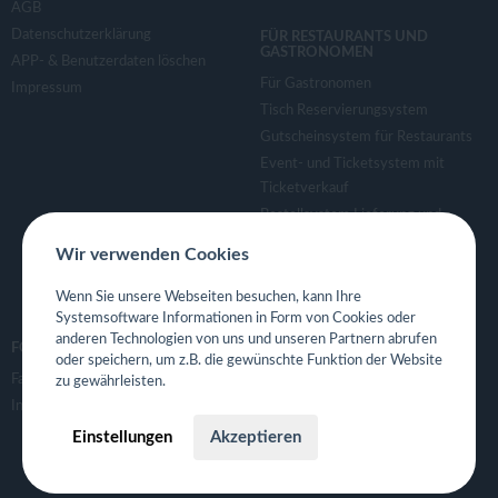
AGB
Datenschutzerklärung
FÜR RESTAURANTS UND
GASTRONOMEN
APP- & Benutzerdaten löschen
Für Gastronomen
Impressum
Tisch Reservierungsystem
Gutscheinsystem für Restaurants
Event- und Ticketsystem mit
Ticketverkauf
Bestellsystem Lieferung und
TakeAway
Wir verwenden Cookies
Webseiten für Restaurant
Eigene App für Restaurant
Wenn Sie unsere Webseiten besuchen, kann Ihre
Systemsoftware Informationen in Form von Cookies oder
anderen Technologien von uns und unseren Partnern abrufen
FOLGE UNS
oder speichern, um z.B. die gewünschte Funktion der Website
Facebook
zu gewährleisten.
Instagram
Einstellungen
Akzeptieren